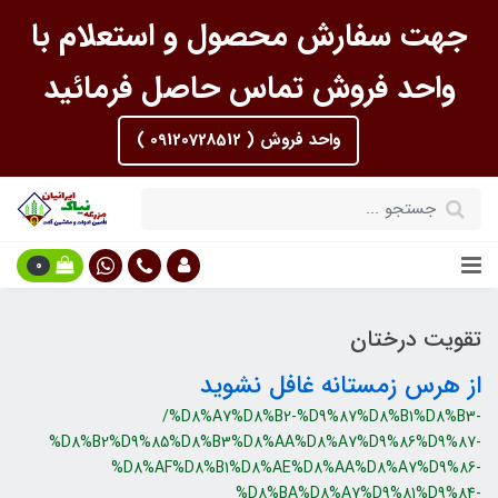
جهت سفارش محصول و استعلام با
واحد فروش تماس حاصل فرمائید
واحد فروش ( 09120728512 )
0
تقویت درختان
از هرس زمستانه غافل نشوید
/%D8%A7%D8%B2-%D9%87%D8%B1%D8%B3-
%D8%B2%D9%85%D8%B3%D8%AA%D8%A7%D9%86%D9%87-
%D8%AF%D8%B1%D8%AE%D8%AA%D8%A7%D9%86-
%D8%BA%D8%A7%D9%81%D9%84-