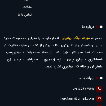
مقالات
تماس با ما
درباره ما
مجموعه
مزرعه نیاک ایرانیان
ا
فتخار دارد تا با معرفی محصولات جدید
و بروز و همچنین ارائه بهترین ها با بیش از 15 سال سابقه فعالیت در
خدمات شما هموطنان عزیز باشد. از جمله محصولات ؛
موتورپمپ
،
شمشادزن
،
چای چین
،
اره زنجیری
،
سمپاش
،
چمن زن
،
علفتراش
و
چاله کن موتوری
اشاره نمود.
ارتباط با ما
021-55974965
niyakfarm@gmail.com