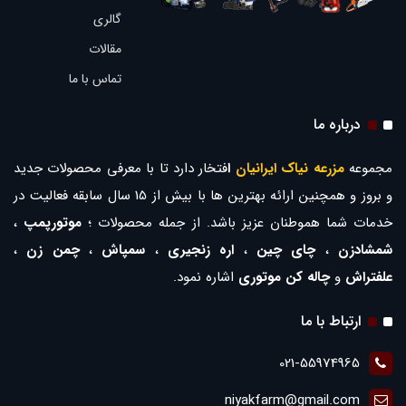
گالری
مقالات
تماس با ما
درباره ما
مجموعه
مزرعه نیاک ایرانیان
ا
فتخار دارد تا با معرفی محصولات جدید
و بروز و همچنین ارائه بهترین ها با بیش از 15 سال سابقه فعالیت در
خدمات شما هموطنان عزیز باشد. از جمله محصولات ؛
موتورپمپ
،
شمشادزن
،
چای چین
،
اره زنجیری
،
سمپاش
،
چمن زن
،
علفتراش
و
چاله کن موتوری
اشاره نمود.
ارتباط با ما
021-55974965
niyakfarm@gmail.com