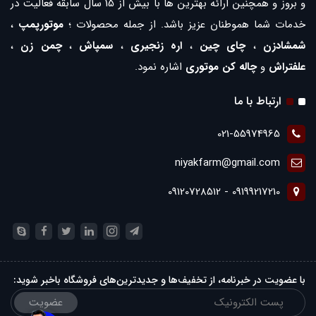
و بروز و همچنین ارائه بهترین ها با بیش از 15 سال سابقه فعالیت در
خدمات شما هموطنان عزیز باشد. از جمله محصولات ؛
موتورپمپ
،
شمشادزن
،
چای چین
،
اره زنجیری
،
سمپاش
،
چمن زن
،
علفتراش
و
چاله کن موتوری
اشاره نمود.
ارتباط با ما
021-55974965
niyakfarm@gmail.com
09199217210 - 09120728512
با عضویت در خبرنامه، از تخفیف‌ها و جدیدترین‌های فروشگاه باخبر شوید:
عضویت