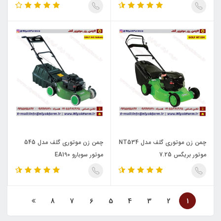
چمن زن موتوری گلف مدل NT534
چمن زن موتوری گلف مدل 545
موتور بریگس 7.25
موتور سوبارو EA190
8
7
6
5
4
3
2
1