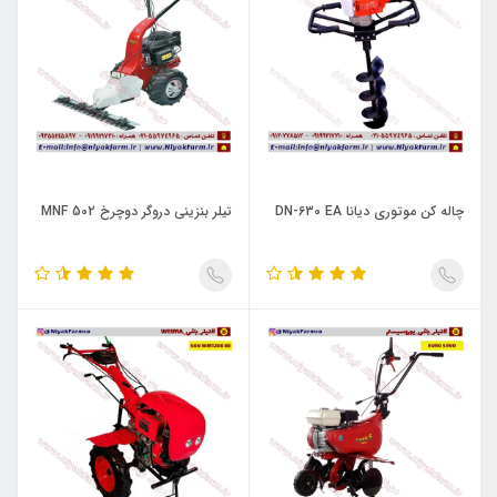
چاله کن موتوری دیانا DN-630 EA
تیلر بنزینی دروگر دوچرخ MNF 502