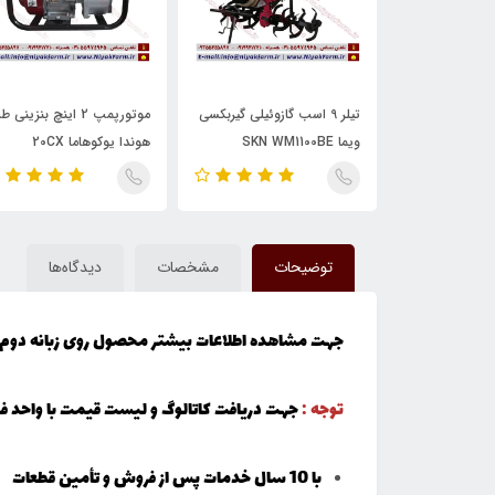
MS230
تیلر 9 اسب گازوئیلی گیربکسی
موتورپمپ 2 اینچ بنزینی 
ویما SKN WM1100BE
هوندا یوکوهاما 20CX
توضیحات
مشخصات
دیدگاه‌ها
جهت مشاهده اطلاعات بیشتر محصول روی زبانه دوم 
توجه :
جهت دریافت کاتالوگ و لیست قیمت با واحد 
با 10 سال خدمات پس از فروش و تأمین قطعات