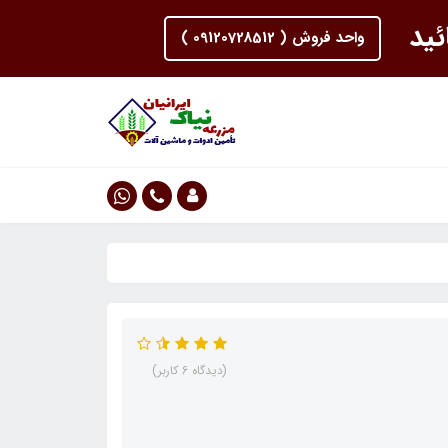
ئید
واحد فروش ( 09120728512 )
(دیدگاه 6 کاربر)