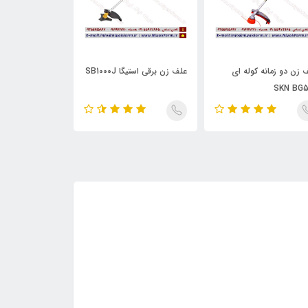
 زن دو زمانه کوله ای
علف زن برقی استیگا SB1000J
SKN BG5
 S-B
6.75