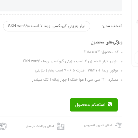
انتخاب مدل:
تیلر بنزینی گیربکسی ویما 7 اسب SKN wm990
ویژگی‌های محصول
کد محصول: 1118000103
عنوان: تیلر شخم زن 7 اسب بنزینی گیربکسی ویما SKN wm990
موتور: ویما WM170F | قدرت 6.5 - 7 اسب بخار | بنزینی
عملکرد: 212 سی سی | هوا خنک | چهار زمانه | تک سیلندر
استعلام محصول
امکان تحویل اکسپرس
امکان پرداخت در محل