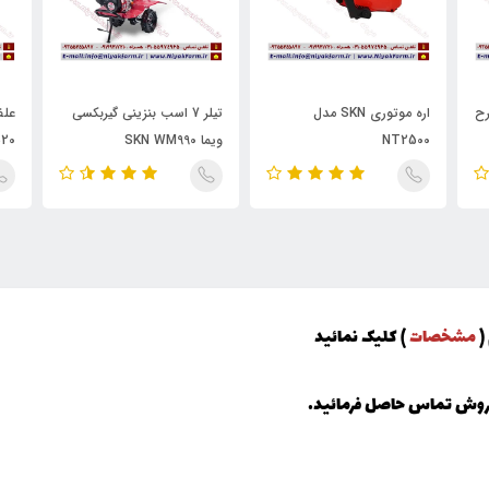
طرح
اره موتوری SKN مدل
تیلر 7 اسب بنزینی گیربکسی
علف
NT2500
ویما SKN WM990
20
(
مشخصات
) کلیک نمائید
فروش تماس حاصل فرمائید.