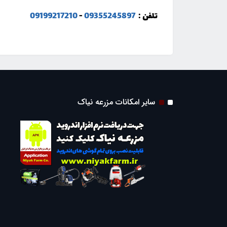
تلفن :
09355245897
-
09199217210
سایر امکانات مزرعه نیاک