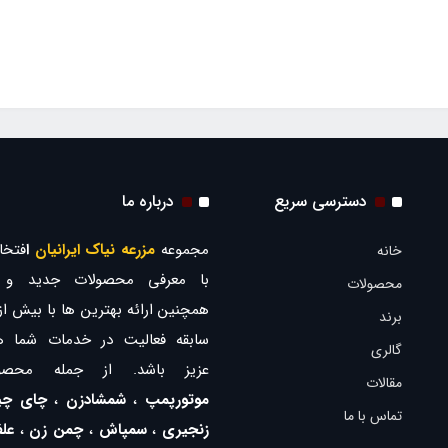
دسترسی سریع
درباره ما
مجموعه
مزرعه نیاک ایرانیان
ا
فتخار
خانه
با معرفی محصولات جدید و ب
محصولات
برند
سابقه فعالیت در خدمات شما ه
گالری
عزیز باشد. از جمله محصو
مقالات
موتورپمپ
،
شمشادزن
،
چای چی
تماس با ما
زنجیری
،
سمپاش
،
چمن زن
،
عل