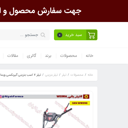
جهت سفارش محصول و است
سبد خرید
0
خانه
محصولات
برند
گالری
مقالات
خانه
محصولات
تیلر
تیلر بنزینی
تیلر 7 اسب بنزینی گیربکسی ویما SKN WM990