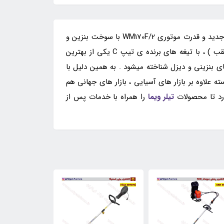
: شخم زن بنزینی Weima با نام تجاری تیلر 7 اسب بنزینی گیربکسی SKN ، با طراحی جدید و قدرت موتوری WM170F/2 با سوخت بنزین و
سیستم عملکردی تک سیلندر هوا خنک ، و سیستم انتقال قدرتی گیربکس ، با سیستم حرکتی 3 دنده ( 2 دنده جلو + 1 دنده عقب ) ، با تیغه های برنده ی تیپ C یکی از بهترین
 بنزینی و دیزل شناخته میشود . به همین دلیل با
علاوه بر بازار های آسیایی ، بازار های جهانی هم
ارد تا محصولات
تیلر ویما
را همراه با خدمات پس از