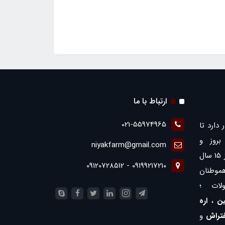
ارتباط با ما
021-55974965
 دارد تا
روز و
niyakfarm@gmail.com
همچنین ارائه بهترین ها با بیش از 15 سال
09199217210 - 09120728512
موطنان
لات ؛
ن
،
اره
فتراش
و