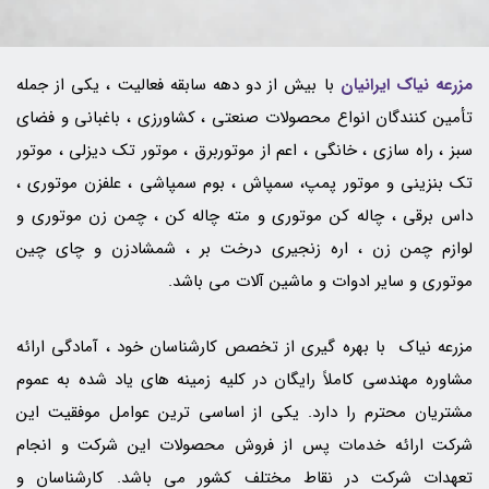
مزرعه نياک ایرانیان
با بيش از دو دهه سابقه فعاليت ، يکي از جمله
تأمين کنندگان انواع محصولات صنعتي ، کشاورزي ، باغبانی و فضای
سبز ، راه سازي ، خانگي ، اعم از موتوربرق ، موتور تک دیزلی ، موتور
تک بنزینی و موتور پمپ، سمپاش ، بوم سمپاشی ، علفزن موتوری ،
داس برقی ، چاله کن موتوری و مته چاله کن ، چمن زن موتوری و
لوازم چمن زن ، اره زنجیری درخت بر ، شمشادزن و چای چین
موتوری و سایر ادوات و ماشین آلات مي باشد.
مزرعه نياک با بهره گيري از تخصص کارشناسان خود ، آمادگي ارائه
مشاوره مهندسي کاملاً رایگان در کليه زمينه هاي ياد شده به عموم
مشتريان محترم را دارد. يکي از اساسي ترين عوامل موفقيت اين
شرکت ارائه خدمات پس از فروش محصولات این شرکت و انجام
تعهدات شرکت در نقاط مختلف کشور مي باشد. کارشناسان و