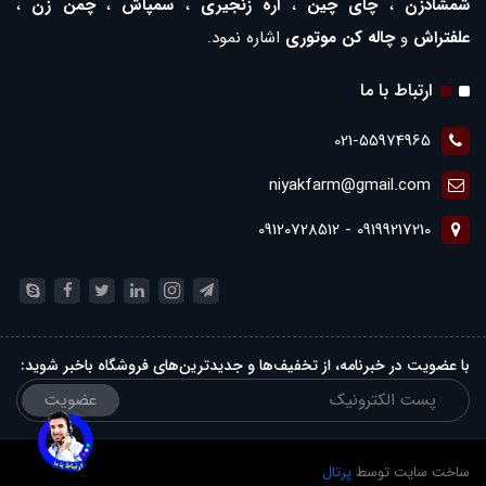
شمشادزن
،
چای چین
،
اره زنجیری
،
سمپاش
،
چمن زن
،
علفتراش
و
چاله کن موتوری
اشاره نمود.
ارتباط با ما
021-55974965
niyakfarm@gmail.com
09199217210 - 09120728512
با عضویت در خبرنامه، از تخفیف‌ها و جدیدترین‌های فروشگاه باخبر شوید:
عضویت
ساخت سایت توسط
پرتال