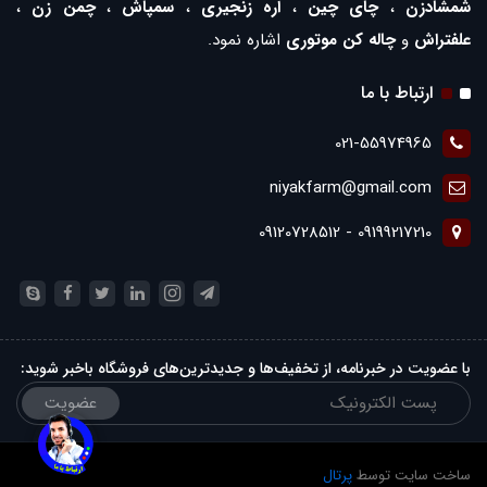
شمشادزن
،
چای چین
،
اره زنجیری
،
سمپاش
،
چمن زن
،
علفتراش
و
چاله کن موتوری
اشاره نمود.
ارتباط با ما
021-55974965
niyakfarm@gmail.com
09199217210 - 09120728512
با عضویت در خبرنامه، از تخفیف‌ها و جدیدترین‌های فروشگاه باخبر شوید:
عضویت
ساخت سایت توسط
پرتال