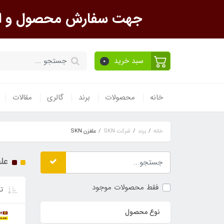
جهت سفارش محصول و است
سبد خرید
0
خانه
محصولات
برند
گالری
مقالات
خانه
برند
شرکت SKN
علفزن SKN
علفز
فقط محصولات موجود
تر
نوع محصول