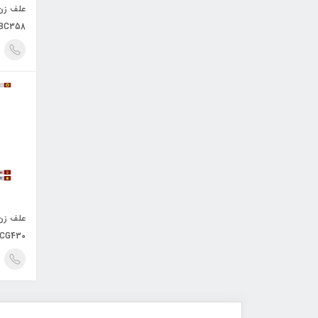
BC358
CG430