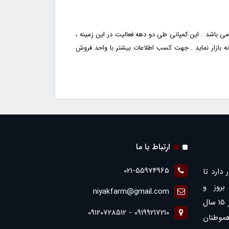
ی باشد . این کمپانی طی دو دهه فعالیت در این زمینه ،
 بازار نماید . جهت کسب اطلاعات بیشتر با واحد فروش
ارتباط با ما
021-55974965
 دارد تا
روز و
niyakfarm@gmail.com
همچنین ارائه بهترین ها با بیش از 15 سال
09199217210 - 09120728512
موطنان