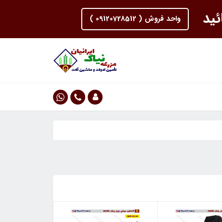
ئید
واحد فروش ( 09120728512 )