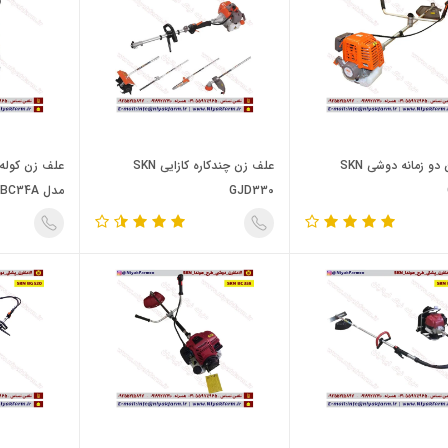
علف زن دو زمانه دوشی SKN
علف زن چندکاره کازایی SKN
علف زن کوله ا
GJD330
مدل SKN BC34A