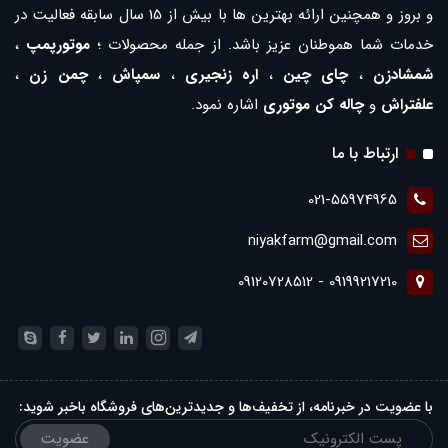
و بروز و همچنین ارائه بهترین ها با بیش از 15 سال سابقه فعالیت در
خدمات شما هموطنان عزیز باشد. از جمله محصولات ؛
موتورپمپ
،
شمشادزن
،
چای چین
،
اره زنجیری
،
سمپاش
،
چمن زن
،
علفتراش
و
چاله کن موتوری
اشاره نمود.
ارتباط با ما
021-55974965
niyakfarm@gmail.com
09199217210 - 09120728512
با عضویت در خبرنامه، از تخفیف‌ها و جدیدترین‌های فروشگاه باخبر شوید:
عضویت