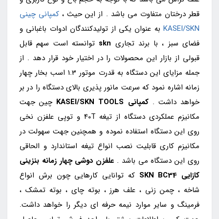
قطر درختان متفاوت می باشد . از این حیث ،
کمپانی چینی
KASEI/SKN
به عنوان یکی از تولیدکنندگان ادوات باغبانی و
فضای سبز ، با برند تجاری
skn
توانسته است سهم قابل
قبولی از بازار این محصولات را در اختیار خود قرار دهد . از
جمله مزایای این دستگاه به قدرت موتور 1.3 اسب بخار چهار
زمانه اشاره نمود که سرعت مانور پذیری بالای دستگاه را در بر
خواهد داشت .
کمپانی KASEI/SKN TOOLS
چین جهت
مکانیزم عملکردی دستگاه از تیغه 40T و توپی علفزن نخی
روی این دستگاه استفاده نموده و همچنین جهت سهولت در
مکانیزم کاری قابلیت نصب انواع تیغه استاندارد و الحاقی
روی این دستگاه می باشد .
علفزن دوشی چهار زمانه
بنزینی
کازایی
SKN BC34
که توانایی کارهایی چون برش انواع
شاخه ، چمن زنی ، علف هرز ، بوته چای ، بوته تمشک ،
فرمینگ و سایر موارد نیمه حرفه ای دیگر را خواهد داشت.