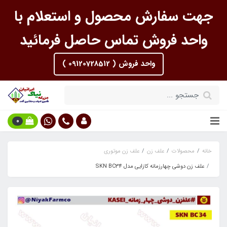
جهت سفارش محصول و استعلام با
واحد فروش تماس حاصل فرمائید
واحد فروش ( 09120728512 )
0
خانه
محصولات
علف زن
علف زن موتوری
علف زن دوشی چهارزمانه کازایی مدل SKN BC34