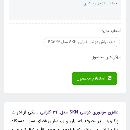
دسته :
علف زن موتوری
انتخاب مدل:
علف تراش دوشی کازایی SKN مدل BC334
ویژگی‌های محصول
استعلام محصول
علفزن موتوری دوشی SKN مدل 34 کازایی
: یکی از ادوات
پرکاربرد و پر مصرف باغداران و زیباسازان فضای سبز و دستگاه
علف تراش می باشد که با توجه به حجم باغ و نوع کاربری و