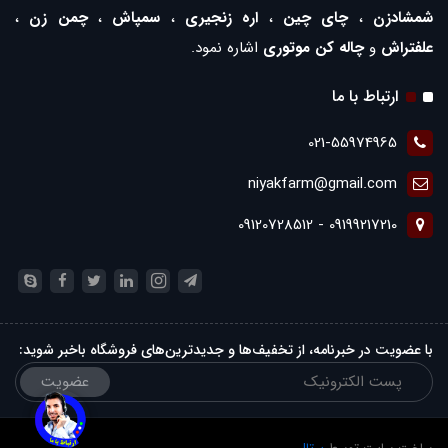
شمشادزن
،
چای چین
،
اره زنجیری
،
سمپاش
،
چمن زن
،
علفتراش
و
چاله کن موتوری
اشاره نمود.
ارتباط با ما
021-55974965
niyakfarm@gmail.com
09199217210 - 09120728512
با عضویت در خبرنامه، از تخفیف‌ها و جدیدترین‌های فروشگاه باخبر شوید:
عضویت