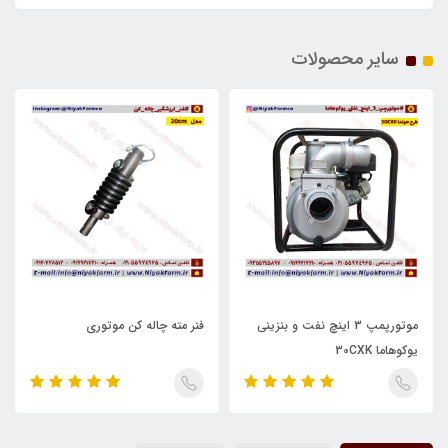
سایر محصولات
موتورپمپ 3 اینچ نفت و بنزینی
فنر مته چاله کن موتوری
یوکوهاما 30CXK