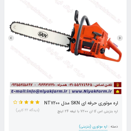
اره موتوری حرفه ای SKN مدل NT7200
(دیدگاه 22 کاربر)
اره بنزینی اس کا ان 7200 با تیغه 24 اینچ
دسته :
اره موتوری (بنزینی)