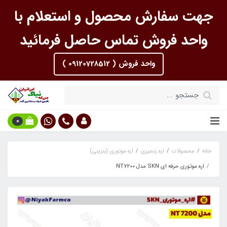
جهت سفارش محصول و استعلام با
واحد فروش تماس حاصل فرمائید
واحد فروش ( 09120728512 )
0
خانه
محصولات
اره زنجیری
اره موتوری (بنزینی)
اره موتوری حرفه ای SKN مدل NT7200