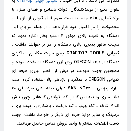
متفاوت می باشد . از این حیث ،
کمپانی چینی Craftop
به
عنوان یکی از تولیدکنندگان ادوات باغبانی و فضای سبز ، با
برند تجاری
skn
توانسته است سهم قابل قبولی از بازار این
محصولات را در اختیار خود قرار دهد . از جمله مزایای این
دستگاه به قدرت بالای موتور 4 اسب بخار اشاره نمود که
سرعت مانور پذیری بالای دستگاه را در بر خواهد داشت .
کمپانی CRAFTOP TOOLS
چین جهت مکانیزم عملکردی
دستگاه از تیغه OREGON روی این دستگاه استفاده نموده و
همچنین جهت سهولت در برش از زنجیر لیزری حرفه ای
کمپانی OREGON با عملکرد و بازدهی بالا استفاده کرده است
.
اره بنزینی
SKN NT7200
دارای تیغه های حرفه ای 60
سانتیمتری واریته اس کا ان که توانایی کارهایی چون برش
انواع شاخه ، تکه چوب ، تنه درخت ، برشکاری ، چوب بری ،
فرمینگ و سایر موارد حرفه ای دیگر را خواهد داشت. جهت
کسب اطلاعات بیشتر با واحد فروش تماس حاصل فرمائید.