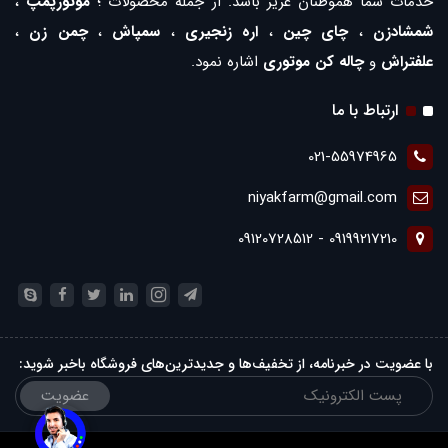
خدمات شما هموطنان عزیز باشد. از جمله محصولات ؛
موتورپمپ
،
شمشادزن
،
چای چین
،
اره زنجیری
،
سمپاش
،
چمن زن
،
علفتراش
و
چاله کن موتوری
اشاره نمود.
ارتباط با ما
021-55974965
niyakfarm@gmail.com
09199217210 - 09120728512
با عضویت در خبرنامه، از تخفیف‌ها و جدیدترین‌های فروشگاه باخبر شوید:
عضویت