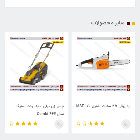
سایر محصولات
اره برقی 35 سانت اشتیل MSE 170
چمن زن برقی 1800 وات استیگا
مدل Combi 44E