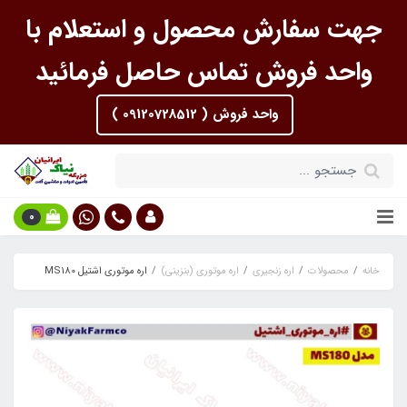
جهت سفارش محصول و استعلام با
واحد فروش تماس حاصل فرمائید
واحد فروش ( 09120728512 )
0
خانه
محصولات
اره زنجیری
اره موتوری (بنزینی)
اره موتوری اشتیل MS180