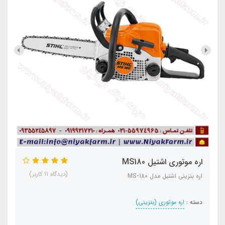
اره موتوری اشتیل MS180
(دیدگاه 11 کاربر)
اره بنزینی اشتیل مدل MS-180
دسته :
اره موتوری (بنزینی)