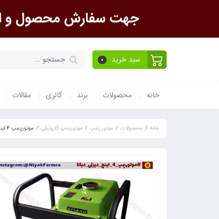
جهت سفارش محصول و است
سبد خرید
0
خانه
محصولات
برند
گالری
مقالات
خانه
محصولات
موتور پمپ
موتورپمپ گازوئیلی
موتورپمپ 4 اینچ گازوئیلی دیانا DN100-30D