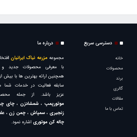
دسترسی سریع
درباره ما
مجموعه
مزرعه نیاک ایرانیان
ا
فتخار
خانه
با معرفی محصولات جدید و ب
محصولات
برند
سابقه فعالیت در خدمات شما ه
گالری
عزیز باشد. از جمله محصو
مقالات
موتورپمپ
،
شمشادزن
،
چای چی
تماس با ما
زنجیری
،
سمپاش
،
چمن زن
،
عل
چاله کن موتوری
اشاره نمود.