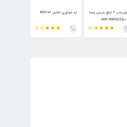
موتورپمپ 2 اینچ بنزینی ویما
اره موتوری اشتیل MS382
علف زن دوشی اشتیل 
SKN WMQGZ50-