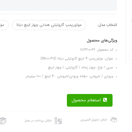
انتخاب مدل:
موتورپمپ گازوئیلی هندلی چهار اینچ دیانا
موت
ویژگی‌های محصول
کد محصول: 1112300022
عنوان: موتورپمپ 4 اینچ گازوئیلی دیانا DN100-30D
سری / نوع: چهار زمانه / گازوئیلی / چهار اینچ
ورودی / خروجی: دهانه ورودی/خروجی : 4 اینچ / 100 میلیمتر
استعلام محصول
امکان تحویل اکسپرس
امکان پرداخت در محل