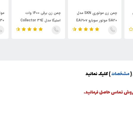
چمن زن موتوری SKN مدل
چمن زن برقی 1400 وات
SA20 موتور سوبارو EA190v
استیگا مدل Collector 39E
30
(
مشخصات
) کلیک نمائید
 فروش تماس حاصل فرمائید.