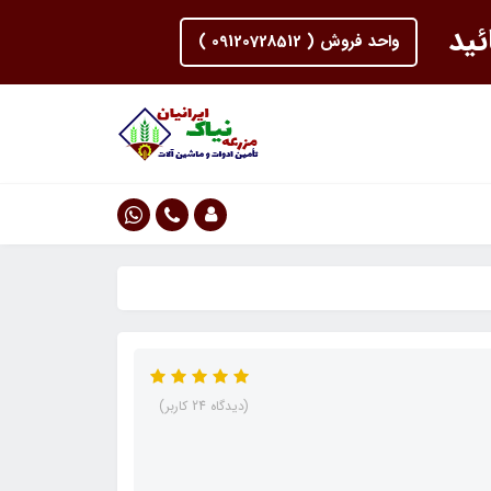
ئید
واحد فروش ( 09120728512 )
(دیدگاه 24 کاربر)