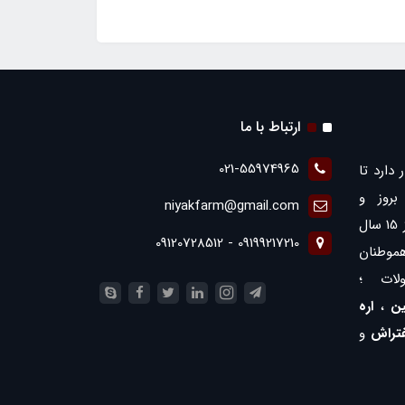
ارتباط با ما
021-55974965
 دارد تا
روز و
niyakfarm@gmail.com
همچنین ارائه بهترین ها با بیش از 15 سال
09199217210 - 09120728512
موطنان
لات ؛
ن
،
اره
فتراش
و