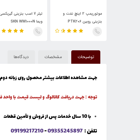
انه دوشی
موتورپمپ 2 اینچ نفت و
تیلر 7 اسب بنزینی گیربکسی
بنزینی روبین PTK206
ویما SKN WM1000N
توضیحات
مشخصات
دیدگاه‌ها
جهت مشاهده اطلاعات بیشتر محصول روی زبانه دوم 
توجه : جهت دریافت کاتالوگ و لیست قیمت با واحد
با 10 سال خدمات پس از فروش و تأمین قطعات
تلفن :
09355245897
-
09199217210