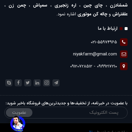
شمشادزن
،
چای چین
،
اره زنجیری
،
سمپاش
،
چمن زن
،
علفتراش
و
چاله کن موتوری
اشاره نمود.
ارتباط با ما
021-55974965
niyakfarm@gmail.com
09199217210 - 09120728512
با عضویت در خبرنامه، از تخفیف‌ها و جدیدترین‌های فروشگاه باخبر شوید:
عضویت