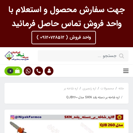
جهت سفارش محصول و استعلام با
واحد فروش تماس حاصل فرمائید
واحد فروش ( 09120728512 )
0
خانه
محصولات
اره زنجیری
اره شاخه بر
اره شاخه بر دسته بلند SKN مدل QJB260