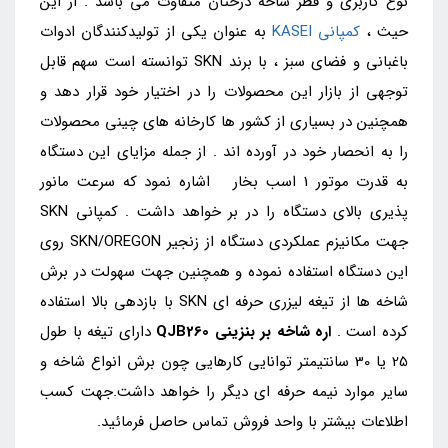
نوع کاربری و قطر شاخه درختان متفاوت می باشد . از این
حیث ،
کمپانی KASEI
به عنوان یکی از تولیدکنندگان ادوات
باغبانی و فضای سبز ، با برند SKN توانسته است سهم قابل
توجهی از بازار این محصولات را در اختیار خود قرار دهد و
همچنین در بسیاری از کشور ها کارخانه های چینی محصولات
را به انحصار خود در آورده اند . از جمله مزایای این دستگاه
به قدرت موتور 1 اسب بخار اشاره نمود که سرعت مانور
پذیری بالای دستگاه را در بر خواهد داشت . کمپانی SKN
جهت مکانیزم عملکردی دستگاه از زنجیر SKN/OREGON روی
این دستگاه استفاده نموده و همچنین جهت سهولت در برش
شاخه ها از تیغه لیزری حرفه ای SKN با بازدهی بالا استفاده
کرده است .
اره شاخه بر بنزینی
QJB260
دارای تیغه با طول
25 یا 30 سانتیمتر توانایی کارهایی چون برش انواع شاخه و
سایر موارد نیمه حرفه ای دیگر را خواهد داشت.جهت کسب
اطلاعات بیشتر با واحد فروش تماس حاصل فرمائید.