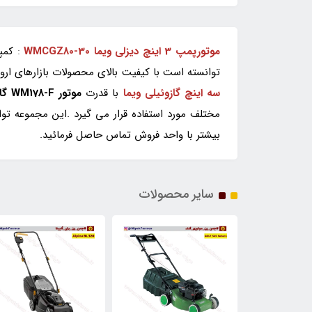
موتورپمپ 3 اینچ دیزلی ویما WMCGZ80-30
:
کمپا
توانسته است با کیفیت بالای محصولات بازارهای اروپایی-آسیایی را از آن خو
سه اینچ گازوئیلی ویما
با قدرت
موتور WM178-F گازوئیلی weima
مختلف مورد استفاده قرار می گیرد .این مجموعه ت
بیشتر با واحد فروش تماس حاصل فرمائید.
سایر محصولات