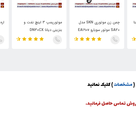
پینا
چمن زن موتوری SKN مدل
موتورپمپ 3 اینچ نفت و
اره 
SA20 موتور سوبارو EA190v
بنزینی دیانا DN30CX
(
مشخصات
) کلیک نمائید
 فروش تماس حاصل فرمائید.