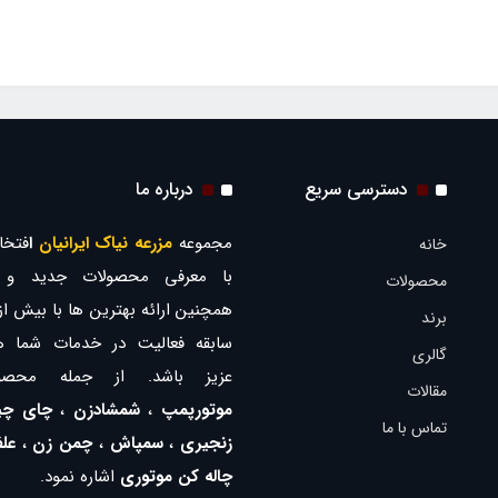
دسترسی سریع
درباره ما
مجموعه
مزرعه نیاک ایرانیان
ا
فتخار
خانه
با معرفی محصولات جدید و ب
محصولات
برند
سابقه فعالیت در خدمات شما ه
گالری
عزیز باشد. از جمله محصو
مقالات
موتورپمپ
،
شمشادزن
،
چای چی
تماس با ما
زنجیری
،
سمپاش
،
چمن زن
،
عل
چاله کن موتوری
اشاره نمود.