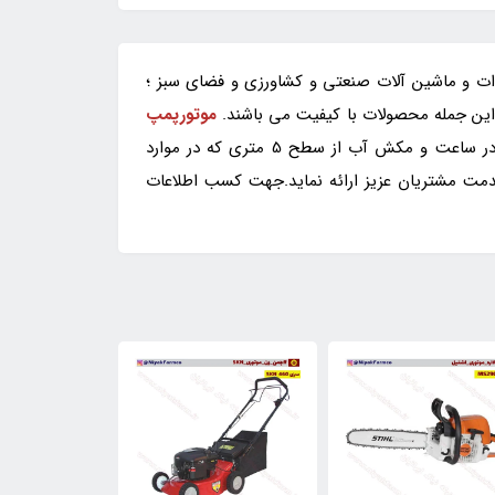
وات و ماشین آلات صنعتی و کشاورزی و فضای سبز ؛
موتورپمپ
و پمپ قوی توانایی انتقال آب با ظرفیت 51 متر مکعب در ساعت و مکش آب از سطح 5 متری که در موارد
مت مشتریان عزیز ارائه نماید.جهت کسب اطلاعات