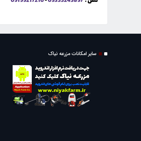
تلفن :
09355245897
-
09199217210
سایر امکانات مزرعه نیاک