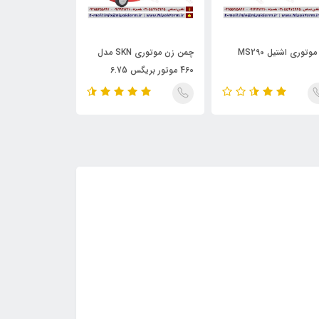
موتوری اشتیل MS290
چمن زن موتوری SKN مدل
اره موتوری اشتیل 311
460 موتور بریگس 6.75