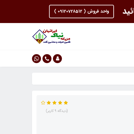
ئید
واحد فروش ( 09120728512 )
(دیدگاه 9 کاربر)