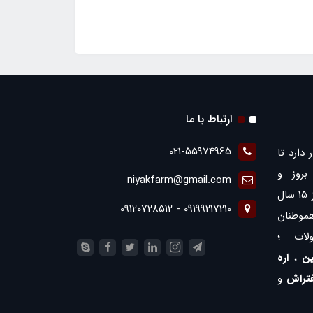
ارتباط با ما
021-55974965
 دارد تا
روز و
niyakfarm@gmail.com
همچنین ارائه بهترین ها با بیش از 15 سال
09199217210 - 09120728512
موطنان
لات ؛
ن
،
اره
فتراش
و