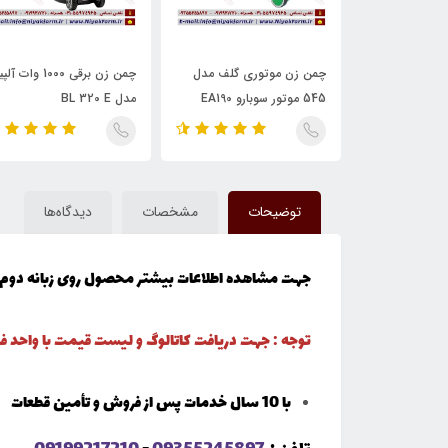
 طرح هوندا
چمن زن موتوری گلف مدل
چمن زن برقی 1000 وات آل
545 موتور سوبارو EA190
مدل BL 320 E
توضیحات
مشخصات
دیدگاه‌ها
جهت مشاهده اطلاعات بیشتر محصول روی زبانه دوم 
توجه : جهت دریافت کاتالوگ و لیست قیمت با واحد
با 10 سال خدمات پس از فروش و تأمین قطعات