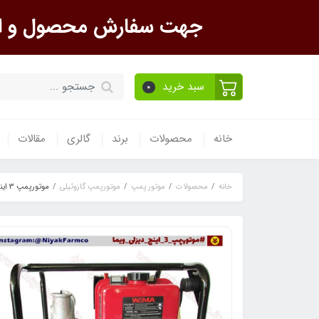
جهت سفارش محصول و است
سبد خرید
0
خانه
محصولات
برند
گالری
مقالات
خانه
محصولات
موتور پمپ
موتورپمپ گازوئیلی
موتورپمپ 3 اینچ گازوئیلی ویما SKN WMCGZ80-30