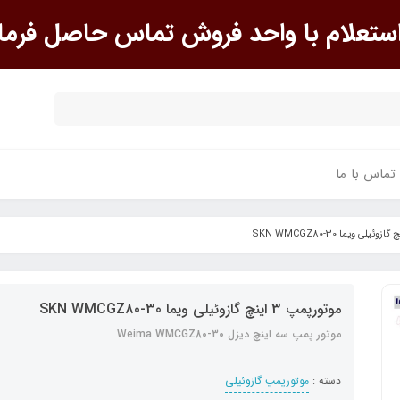
علام با واحد فروش تماس حاصل فرما
تماس با ما
موتورپمپ 3 اینچ گازوئیلی ویما SKN WMCGZ80-30
موتور پمپ سه اینچ دیزل Weima WMCGZ80-30
دسته :
موتورپمپ گازوئیلی