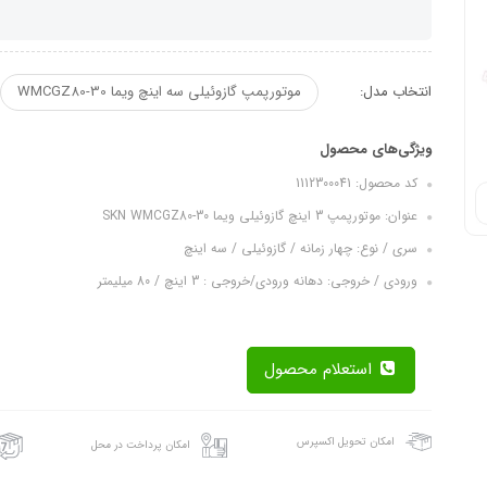
انتخاب مدل:
موتورپمپ گازوئیلی سه اینچ ویما WMCGZ80-30
ویژگی‌های محصول
کد محصول: 1112300041
عنوان: موتورپمپ 3 اینچ گازوئیلی ویما SKN WMCGZ80-30
سری / نوع: چهار زمانه / گازوئیلی / سه اینچ
ورودی / خروجی: دهانه ورودی/خروجی : 3 اینچ / 80 میلیمتر
استعلام محصول
امکان تحویل اکسپرس
امکان پرداخت در محل