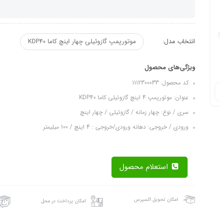
انتخاب مدل:
موتورپمپ گازوئیلی چهار اینچ کاما KDP40
ویژگی‌های محصول
کد محصول: 1112300033
عنوان: موتورپمپ 4 اینچ گازوئیلی کاما KDP40
سری / نوع: چهار زمانه / گازوئیلی / چهار اینچ
ورودی / خروجی: دهانه ورودی/خروجی : 4 اینچ / 100 میلیمتر
استعلام محصول
امکان تحویل اکسپرس
امکان پرداخت در محل