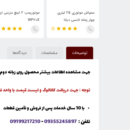
چمن زن موتوری SKN مدل
سمپاش موتوری 25 لیتری
موتورپمپ 2 اینچ بنزینی ار
چهار زمانه لانسی دیانا
WP20X
توضیحات
مشخصات
دیدگاه‌ها
جهت مشاهده اطلاعات بیشتر محصول روی زبانه دوم 
توجه : جهت دریافت کاتالوگ و لیست قیمت با واحد
با 10 سال خدمات پس از فروش و تأمین قطعات
تلفن :
09355245897
-
09199217210