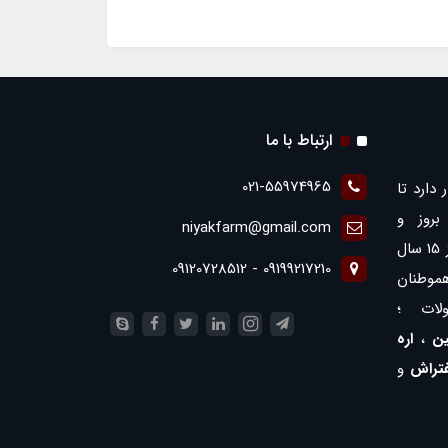
ارتباط با ما
021-55974965
 دارد تا
روز و
niyakfarm@gmail.com
همچنین ارائه بهترین ها با بیش از 15 سال
09199217210 - 09120728512
موطنان
لات ؛
ن
،
اره
فتراش
و