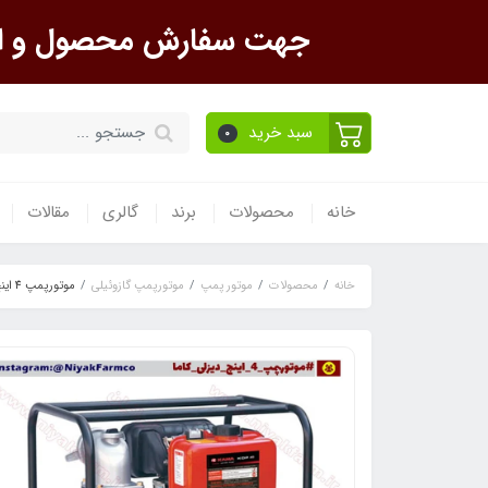
جهت سفارش محصول و است
سبد خرید
0
خانه
محصولات
برند
گالری
مقالات
خانه
محصولات
موتور پمپ
موتورپمپ گازوئیلی
موتورپمپ 4 اینچ گازوئیلی کاما KDP40