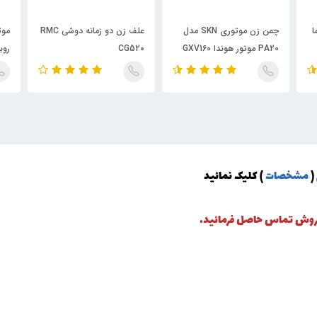
ما
چمن زن موتوری SKN مدل
علف زن دو زمانه دوشی RMC
PA20 موتور هوندا GXV160
CG520
روبین 
(
مشخصات
) کلیک نمائید
 فروش تماس حاصل فرمائید.