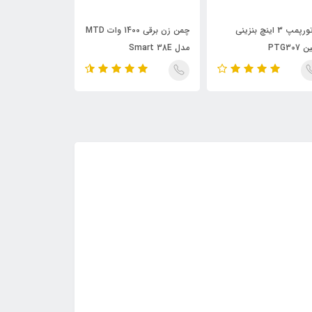
موتورپمپ 3 اینچ بنزینی
چمن زن برقی 1400 وات MTD
چای چین موتوری 
PTG307
مدل Smart 38E
DN600 TP