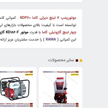
موتورپمپ 4 اینچ دیزلی کاما KDP40
:
کمپانی کاما
توانسته است با کیفیت بالای محصولات بازارهای ارو
چهار اینچ گازوئیلی کاما
با قدرت
موتور KD186-F گازوئیلی کاما
این کمپانی (
KAMA
) را خدمت مشتریان عزیز ارائه
سایر محصولات