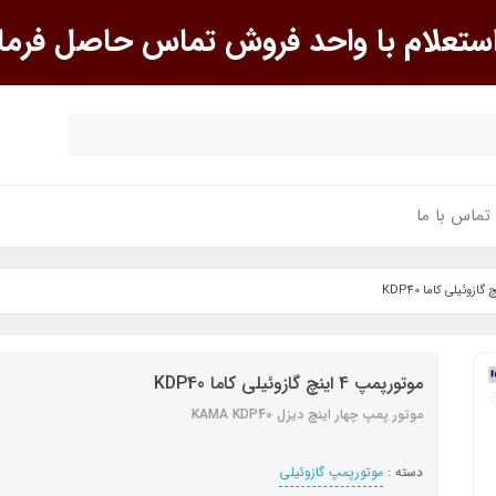
علام با واحد فروش تماس حاصل فرما
تماس با ما
موتورپمپ 4 اینچ گازوئیلی کاما KDP40
موتور پمپ چهار اینچ دیزل KAMA KDP40
دسته :
موتورپمپ گازوئیلی