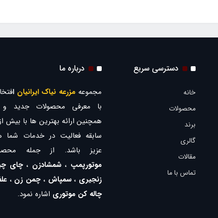
دسترسی سریع
درباره ما
مجموعه
مزرعه نیاک ایرانیان
ا
فتخار
خانه
با معرفی محصولات جدید و ب
محصولات
برند
سابقه فعالیت در خدمات شما ه
گالری
عزیز باشد. از جمله محصو
مقالات
موتورپمپ
،
شمشادزن
،
چای چی
تماس با ما
زنجیری
،
سمپاش
،
چمن زن
،
عل
چاله کن موتوری
اشاره نمود.