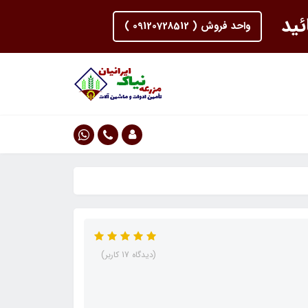
ئید
واحد فروش ( 09120728512 )
(دیدگاه 17 کاربر)