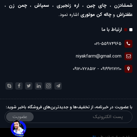
شمشادزن
،
چای چین
،
اره زنجیری
،
سمپاش
،
چمن زن
،
علفتراش
و
چاله کن موتوری
اشاره نمود.
ارتباط با ما
021-55974965
niyakfarm@gmail.com
09199217210 - 09120728512
با عضویت در خبرنامه، از تخفیف‌ها و جدیدترین‌های فروشگاه باخبر شوید:
عضویت