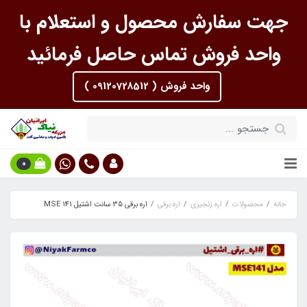
جهت سفارش محصول و استعلام با
واحد فروش تماس حاصل فرمائید
واحد فروش ( 09120728512 )
0
خانه
محصولات
اره زنجیری
اره برقی
اره برقی 35 سانت اشتیل MSE 141