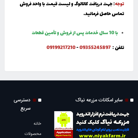
توجه
: جهت دریافت کاتالوگ و لیست قیمت با واحد فروش
تماس حاصل فرمائید.
با 10 سال خدمات پس از فروش و تأمین قطعات
تلفن :
09355245897
-
09199217210
سایر امکانات مزرعه نیاک
دسترسی
سریع
خانه
محصولات