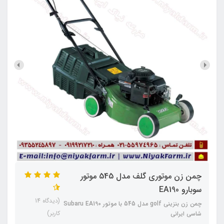
چمن زن موتوری گلف مدل 545 موتور
سوبارو EA190
(دیدگاه 14
چمن زن بنزینی golf مدل 545 با موتور Subaru EA190
کاربر)
شاسی ایرانی