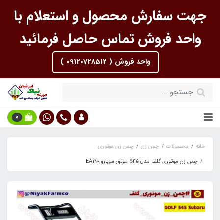
جهت سفارش محصول و استعلام با
واحد فروش تماس حاصل فرمائید
واحد فروش ( 09120728512 )
0
خانه
محصولات
چمن زن
چمن زن موتوری
چمن زن موتوری گلف مدل 545 موتور سوبارو EA190