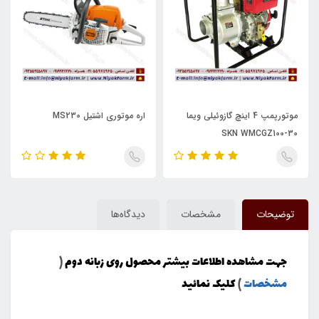
موتورپمپ 4 اینچ گازوئیلی ویما
اره موتوری اشتیل MS230
SKN WMCGZ100-30
توضیحات
مشخصات
دیدگاه‌ها
جهت مشاهده اطلاعات بیشتر محصول روی زبانه دوم
(
مشخصات
)
کلیک نمائید