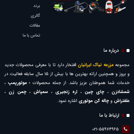
برند
گالری
مقالات
تماس با ما
درباره ما
مجموعه
مزرعه نیاک ایرانیان
ا
فتخار دارد تا با معرفی محصولات جدید
و بروز و همچنین ارائه بهترین ها با بیش از 15 سال سابقه فعالیت در
خدمات شما هموطنان عزیز باشد. از جمله محصولات ؛
موتورپمپ
،
شمشادزن
،
چای چین
،
اره زنجیری
،
سمپاش
،
چمن زن
،
علفتراش
و
چاله کن موتوری
اشاره نمود.
ارتباط با ما
021-55974965