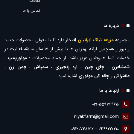
مقالات
تماس با ما
درباره ما
مجموعه
مزرعه نیاک ایرانیان
ا
فتخار دارد تا با معرفی محصولات جدید
و بروز و همچنین ارائه بهترین ها با بیش از 15 سال سابقه فعالیت در
خدمات شما هموطنان عزیز باشد. از جمله محصولات ؛
موتورپمپ
،
شمشادزن
،
چای چین
،
اره زنجیری
،
سمپاش
،
چمن زن
،
علفتراش
و
چاله کن موتوری
اشاره نمود.
ارتباط با ما
021-55974965
niyakfarm@gmail.com
09199217210 - 09120728512