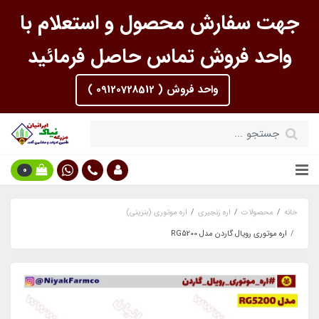
جهت سفارش محصول و استعلام با
واحد فروش تماس حاصل فرمائید
واحد فروش ( 09120728512 )
0
خانه
محصولات
اره زنجیری
اره موتوری (بنزینی)
اره موتوری رویال گاردن مدل RG5200