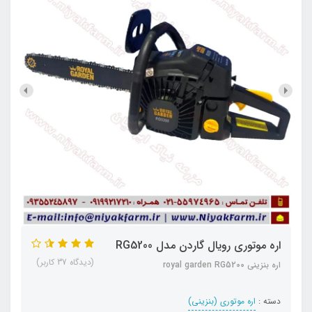
اره موتوری رویال گاردن مدل RG5200
(دیدگاه 37 کاربر)
اره بنزینی royal garden RG5200
دسته :
اره موتوری (بنزینی)