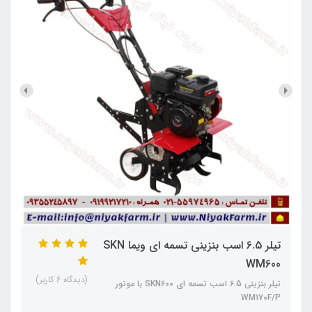
تیلر 6.5 اسب بنزینی تسمه ای ویما SKN
WM600
(دیدگاه 6 کاربر)
تیلر بنزینی 6.5 اسب تسمه ای SKN600 با موتور
WM170F/P