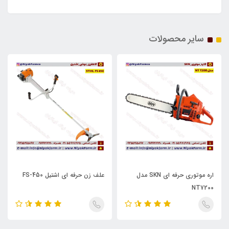
سایر محصولات
اره موتوری حرفه ای SKN مدل
علف زن حرفه ای اشتیل FS-450
NT7200