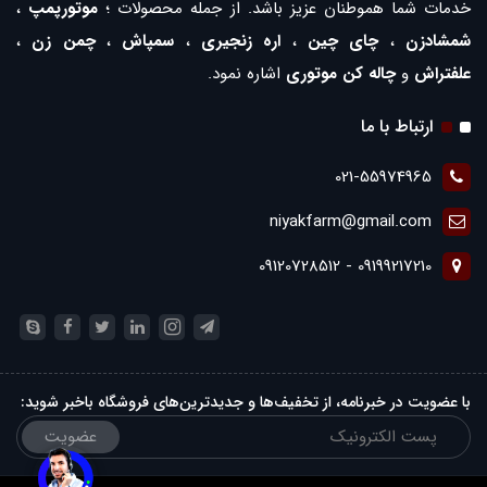
خدمات شما هموطنان عزیز باشد. از جمله محصولات ؛
موتورپمپ
،
شمشادزن
،
چای چین
،
اره زنجیری
،
سمپاش
،
چمن زن
،
علفتراش
و
چاله کن موتوری
اشاره نمود.
ارتباط با ما
021-55974965
niyakfarm@gmail.com
09199217210 - 09120728512
با عضویت در خبرنامه، از تخفیف‌ها و جدیدترین‌های فروشگاه باخبر شوید:
عضویت