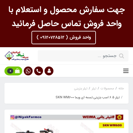
جهت سفارش محصول و استعلام با
واحد فروش تماس حاصل فرمائید
واحد فروش ( 09120728512 )
0
خانه
محصولات
تیلر
تیلر بنزینی
تیلر 6.5 اسب بنزینی تسمه ای ویما SKN WM600