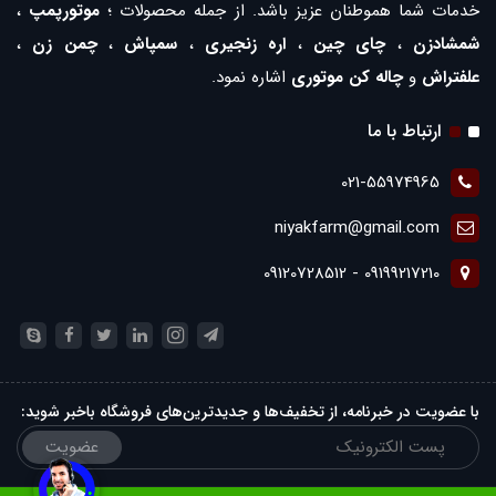
خدمات شما هموطنان عزیز باشد. از جمله محصولات ؛
موتورپمپ
،
شمشادزن
،
چای چین
،
اره زنجیری
،
سمپاش
،
چمن زن
،
علفتراش
و
چاله کن موتوری
اشاره نمود.
ارتباط با ما
021-55974965
niyakfarm@gmail.com
09199217210 - 09120728512
با عضویت در خبرنامه، از تخفیف‌ها و جدیدترین‌های فروشگاه باخبر شوید:
عضویت