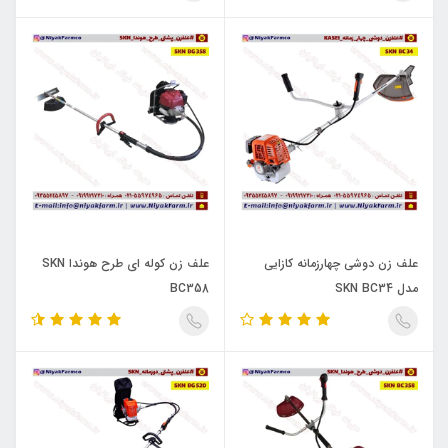
علف زن دوشی چهارزمانه کازایی
علف زن کوله ای طرح هوندا SKN
مدل SKN BC34
BC358