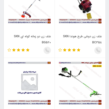
علف زن دوشی طرح هوندا SKN
علف زن دو زمانه کوله ای SKN
BG520
BC358