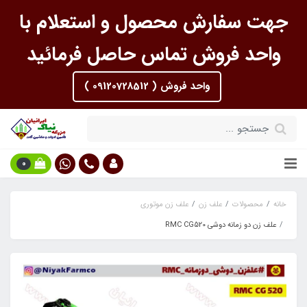
جهت سفارش محصول و استعلام با
واحد فروش تماس حاصل فرمائید
واحد فروش ( 09120728512 )
0
خانه
محصولات
علف زن
علف زن موتوری
علف زن دو زمانه دوشی RMC CG520