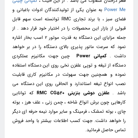
قطر درختان متفاوت می باشد . از این حیث ،
کمپانی چینی
Power Me
به عنوان یکی از تولیدکنندگان ادوات باغبانی و
فضای سبز ، با برند تجاری RMC توانسته است سهم قابل
قبولی از بازار این محصولات را در اختیار خود قرار دهد . از
جمله مزایای این دستگاه به قدرت موتور 2 اسب بخار اشاره
نمود که سرعت مانور پذیری بالای دستگاه را در بر خواهد
داشت .
کمپانی Power
چین جهت مکانیزم عملکردی
دستگاه از تیغه و توپی علفزن نخی روی این دستگاه استفاده
نموده و همچنین جهت سهولت در مکانیزم کاری قابلیت
نصب انواع تیغه استاندارد و الحاقی روی این دستگاه می
باشد .
علفزن دوشی
بنزینی
RMC CG520
که توانایی
کارهایی چون برش انواع شاخه ، چمن زنی ، علف هرز ، بوته
چای ، بوته تمشک ، فرمینگ و سایر موارد نیمه حرفه ای دیگر
را خواهد داشت. جهت کسب اطلاعات بیشتر با واحد فروش
تماس حاصل فرمائید.