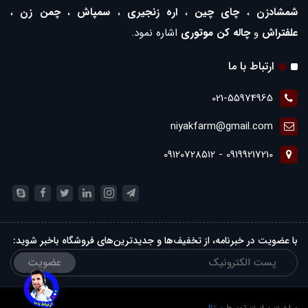
شمشادزن
،
چای چین
،
اره زنجیری
،
سمپاش
،
چمن زن
،
علفتراش
و
چاله کن موتوری
اشاره نمود.
ارتباط با ما
021-55974965
niyakfarm@gmail.com
09199217210 - 09120728512
با عضویت در خبرنامه، از تخفیف‌ها و جدیدترین‌های فروشگاه باخبر شوید:
عضویت