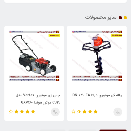
سایر محصولات
چاله کن موتوری دیانا DN-630 EA
چمن زن موتوری Vortex مدل
CJ19 موتور هوندا GXV160