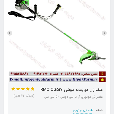
علف زن دو زمانه دوشی RMC CG520
(دیدگاه 32 کاربر)
علفتراش موتوری آر ام سی دوشی 52 سی سی
دسته :
علف زن موتوری