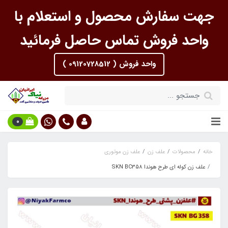
جهت سفارش محصول و استعلام با
واحد فروش تماس حاصل فرمائید
واحد فروش ( 09120728512 )
0
خانه
محصولات
علف زن
علف زن موتوری
علف زن کوله ای طرح هوندا SKN BC358