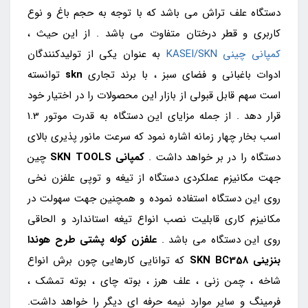
دستگاه علف تراش می باشد که با توجه به حجم باغ و نوع
کاربری و قطر درختان متفاوت می باشد . از این حیث ،
کمپانی چینی KASEI/SKN
به عنوان یکی از تولیدکنندگان
ادوات باغبانی و فضای سبز ، با برند تجاری
skn
توانسته
است سهم قابل قبولی از بازار این محصولات را در اختیار خود
قرار دهد . از جمله مزایای این دستگاه به قدرت موتور 1.3
اسب بخار چهار زمانه اشاره نمود که سرعت مانور پذیری بالای
دستگاه را در بر خواهد داشت .
کمپانی SKN TOOLS
چین
جهت مکانیزم عملکردی دستگاه از تیغه و توپی علفزن نخی
روی این دستگاه استفاده نموده و همچنین جهت سهولت در
مکانیزم کاری قابلیت نصب انواع تیغه استاندارد و الحاقی
روی این دستگاه می باشد .
علفزن کوله پشتی طرح هوندا
بنزینی
SKN BC358
که توانایی کارهایی چون برش انواع
شاخه ، چمن زنی ، علف هرز ، بوته چای ، بوته تمشک ،
فرمینگ و سایر موارد نیمه حرفه ای دیگر را خواهد داشت.