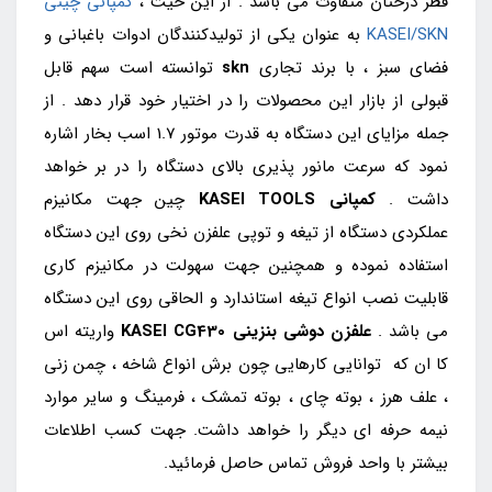
قطر درختان متفاوت می باشد . از این حیث ،
کمپانی چینی
KASEI/SKN
به عنوان یکی از تولیدکنندگان ادوات باغبانی و
فضای سبز ، با برند تجاری
skn
توانسته است سهم قابل
قبولی از بازار این محصولات را در اختیار خود قرار دهد . از
جمله مزایای این دستگاه به قدرت موتور 1.7 اسب بخار اشاره
نمود که سرعت مانور پذیری بالای دستگاه را در بر خواهد
داشت .
کمپانی KASEI TOOLS
چین جهت مکانیزم
عملکردی دستگاه از تیغه و توپی علفزن نخی روی این دستگاه
استفاده نموده و همچنین جهت سهولت در مکانیزم کاری
قابلیت نصب انواع تیغه استاندارد و الحاقی روی این دستگاه
می باشد .
علفزن دوشی
بنزینی
KASEI CG430
واریته اس
کا ان که توانایی کارهایی چون برش انواع شاخه ، چمن زنی
، علف هرز ، بوته چای ، بوته تمشک ، فرمینگ و سایر موارد
نیمه حرفه ای دیگر را خواهد داشت. جهت کسب اطلاعات
بیشتر با واحد فروش تماس حاصل فرمائید.