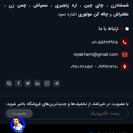
شمشادزن
،
چای چین
،
اره زنجیری
،
سمپاش
،
چمن زن
،
علفتراش
و
چاله کن موتوری
اشاره نمود.
ارتباط با ما
021-55974965
niyakfarm@gmail.com
09199217210 - 09120728512
با عضویت در خبرنامه، از تخفیف‌ها و جدیدترین‌های فروشگاه باخبر شوید:
عضویت