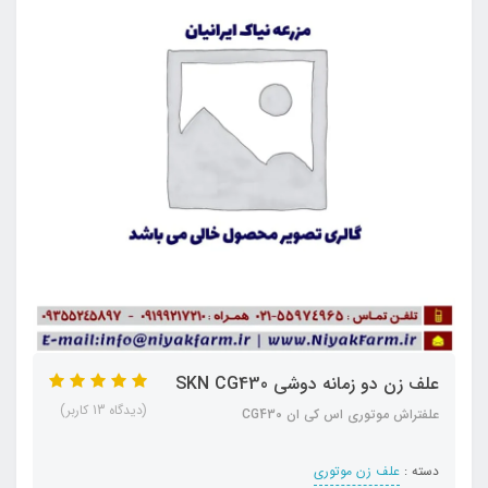
علف زن دو زمانه دوشی SKN CG430
(دیدگاه 13 کاربر)
علفتراش موتوری اس کی ان CG430
دسته :
علف زن موتوری