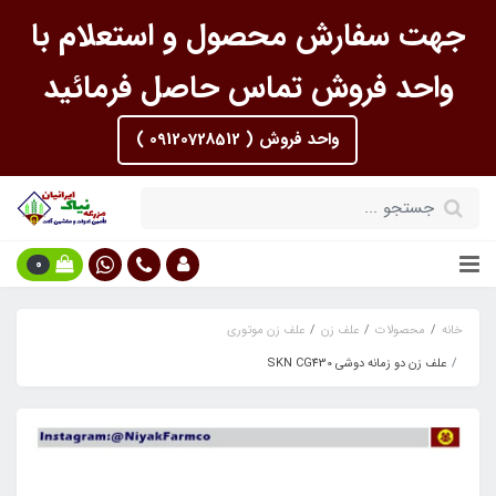
جهت سفارش محصول و استعلام با
واحد فروش تماس حاصل فرمائید
واحد فروش ( 09120728512 )
0
خانه
محصولات
علف زن
علف زن موتوری
علف زن دو زمانه دوشی SKN CG430