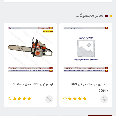
سایر محصولات
علف زن دو زمانه دوشی SKN
اره موتوری SKN مدل NT5800
CG430