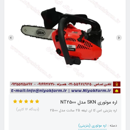
اره موتوری SKN مدل NT2500
(دیدگاه 16 کاربر)
اره بنزینی اس کا ان تیغه 25 سانت مدل 2500
دسته :
اره موتوری (بنزینی)