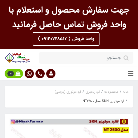
جهت سفارش محصول و استعلام با
واحد فروش تماس حاصل فرمائید
واحد فروش ( 09120728512 )
0
خانه
محصولات
اره زنجیری
اره موتوری (بنزینی)
اره موتوری SKN مدل NT2500