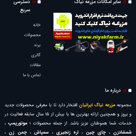
سایر امکانات مزرعه نیاک
دسترسی
سریع
خانه
محصولات
برند
گالری
مقالات
تماس با ما
درباره ما
مجموعه
مزرعه نیاک ایرانیان
ا
فتخار دارد تا با معرفی محصولات جدید
و بروز و همچنین ارائه بهترین ها با بیش از 15 سال سابقه فعالیت در
خدمات شما هموطنان عزیز باشد. از جمله محصولات ؛
موتورپمپ
،
شمشادزن
،
چای چین
،
اره زنجیری
،
سمپاش
،
چمن زن
،