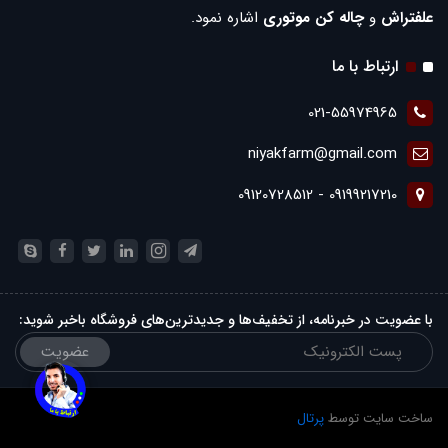
علفتراش
و
چاله کن موتوری
اشاره نمود.
ارتباط با ما
021-55974965
niyakfarm@gmail.com
09199217210 - 09120728512
با عضویت در خبرنامه، از تخفیف‌ها و جدیدترین‌های فروشگاه باخبر شوید:
عضویت
ساخت سایت توسط
پرتال