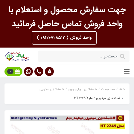
جهت سفارش محصول و استعلام با
واحد فروش تماس حاصل فرمائید
واحد فروش ( 09120728512 )
0
خانه
محصولات
شمشادزن - چای چین
شمشاد زن موتوری
شمشاد زن موتوری دلمار HT 2249D