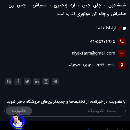
شمشادزن
،
چای چین
،
اره زنجیری
،
سمپاش
،
چمن زن
،
علفتراش
و
چاله کن موتوری
اشاره نمود.
ارتباط با ما
021-55974965
niyakfarm@gmail.com
09199217210 - 09120728512
با عضویت در خبرنامه، از تخفیف‌ها و جدیدترین‌های فروشگاه باخبر شوید:
عضویت