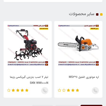
سایر محصولات
اره موتوری اشتیل MS391
تیلر 7 اسب بنزینی گیربکسی ویما
SKN WM1000N