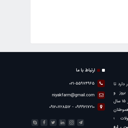
ارتباط با ما
021-55974965
 دارد تا
روز و
niyakfarm@gmail.com
همچنین ارائه بهترین ها با بیش از 15 سال
09199217210 - 09120728512
موطنان
لات ؛
ن
،
اره