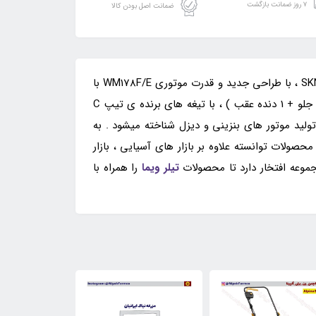
۷ روز ضمانت بازگشت
ضمانت اصل بودن کالا
: شخم زن گازوئیلی Weima با نام تجاری تیلر 7 اسب دیزل گیربکسی SKN ، با طراحی جدید و قدرت موتوری WM178F/E با
سوخت دیزلی و سیستم عملکردی تک سیلندر هوا خنک ، و سیستم انتقال قدرتی گیربکس ، با سیستم حرکتی 3 دنده ( 2 دنده جلو + 1 دنده عقب ) ، با تیغه های برنده ی تیپ C
لید موتور های بنزینی و دیزل شناخته میشود . به
ولات توانسته علاوه بر بازار های آسیایی ، بازار
موعه افتخار دارد تا محصولات
تیلر ویما
را همراه با