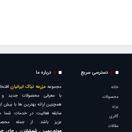
دسترسی سریع
درباره ما
مجموعه
مزرعه نیاک ایرانیان
ا
فتخار
خانه
با معرفی محصولات جدید و ب
محصولات
برند
سابقه فعالیت در خدمات شما ه
گالری
عزیز باشد. از جمله محصو
مقالات
موتورپمپ
،
شمشادزن
،
چای چی