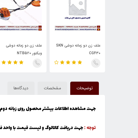
چمن زن موتوری GGP مدل
علف زن دو زمانه دوشی SKN
علف زن دو زمانه دوشی
Mount Field SP535 موتور
CG430
ویکتور NTB520
توضیحات
مشخصات
دیدگاه‌ها
جهت مشاهده اطلاعات بیشتر محصول روی زبانه دوم 
توجه :
جهت دریافت کاتالوگ و لیست قیمت با واحد 