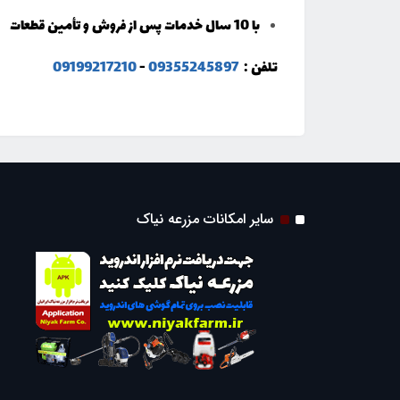
با 10 سال خدمات پس از فروش و تأمین قطعات
تلفن :
09355245897
-
09199217210
سایر امکانات مزرعه نیاک