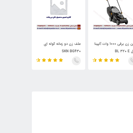
چمن زن برقی 1000 وات آلپینا
علف زن دو زمانه کوله ای
علف زن دوشی چها
BL 32
SKN BG430
کازایی مدل SKN BC34