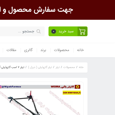
جهت سفارش محصول و است
سبد خرید
0
خانه
محصولات
برند
گالری
مقالات
خانه
محصولات
تیلر
تیلر گازوئیلی ( دیزل )
تیلر 7 اسب گازوئیلی گیربکسی ویما SKN WM1100A/AE