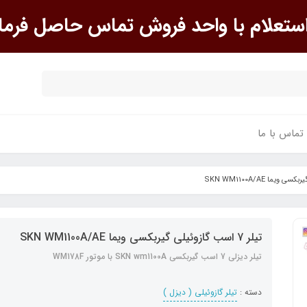
علام با واحد فروش تماس حاصل فرما
تماس با ما
تیلر 7 اسب گازوئیلی گیربکسی ویما SKN WM1100A/AE
تیلر دیزلی 7 اسب گیربکسی SKN wm1100A با موتور WM178F
دسته :
تیلر گازوئیلی ( دیزل )