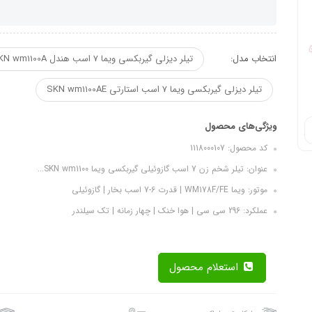
انتخاب مدل:
تیلر دیزلی گیربکسی ویما 7 اسب هندل SKN wm1100A
تیلر دیزلی گیربکسی ویما 7 اسب استارتی SKN wm1100AE
ویژگی‌های محصول
کد محصول: 1118000107
عنوان: تیلر شخم زن 7 اسب گازوئیلی گیربکسی ویما SKN wm1100...
موتور: ویما WM178F/FE | قدرت 6-7 اسب بخار | گازوئیلی
عملکرد: 296 سی سی | هوا خنک | چهار زمانه | تک سیلندر
استعلام محصول