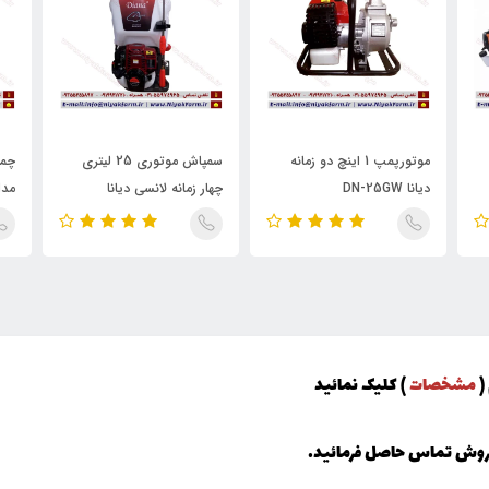
موتورپمپ 1 اینچ دو زمانه
سمپاش موتوری 25 لیتری
دیانا DN-25GW
چهار زمانه لانسی دیانا
مدل 0 E
(
مشخصات
) کلیک نمائید
فروش تماس حاصل فرمائید.