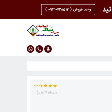
ئید
واحد فروش ( 09120728512 )
(دیدگاه 14 کاربر)