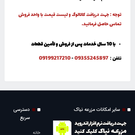
توجه : جهت دریافت کاتالوگ و لیست قیمت با واحد فروش
تماس حاصل فرمائید.
با 10 سال خدمات پس از فروش و تأمین قطعات
09199217210
09355245897
تلفن :
-
سایر امکانات مزرعه نیاک
دسترسی
سریع
خانه