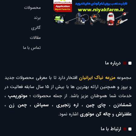
محصولات
برند
گالری
مقالات
تماس با ما
درباره ما
مجموعه
مزرعه نیاک ایرانیان
ا
فتخار دارد تا با معرفی محصولات جدید
و بروز و همچنین ارائه بهترین ها با بیش از 15 سال سابقه فعالیت در
خدمات شما هموطنان عزیز باشد. از جمله محصولات ؛
موتورپمپ
،
شمشادزن
،
چای چین
،
اره زنجیری
،
سمپاش
،
چمن زن
،
علفتراش
و
چاله کن موتوری
اشاره نمود.
ارتباط با ما