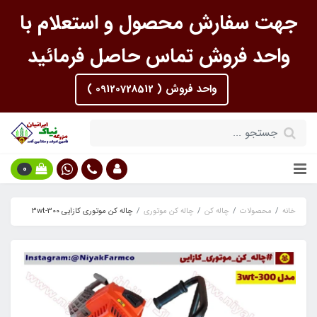
جهت سفارش محصول و استعلام با
واحد فروش تماس حاصل فرمائید
واحد فروش ( 09120728512 )
0
خانه
محصولات
چاله کن
چاله کن موتوری
چاله کن موتوری کازایی 3wt-300