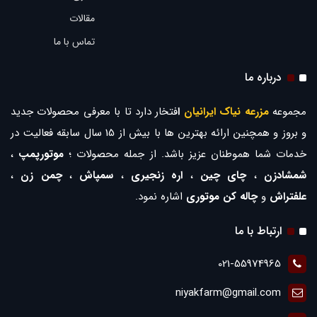
مقالات
تماس با ما
درباره ما
مجموعه
مزرعه نیاک ایرانیان
ا
فتخار دارد تا با معرفی محصولات جدید
و بروز و همچنین ارائه بهترین ها با بیش از 15 سال سابقه فعالیت در
خدمات شما هموطنان عزیز باشد. از جمله محصولات ؛
موتورپمپ
،
شمشادزن
،
چای چین
،
اره زنجیری
،
سمپاش
،
چمن زن
،
علفتراش
و
چاله کن موتوری
اشاره نمود.
ارتباط با ما
021-55974965
niyakfarm@gmail.com