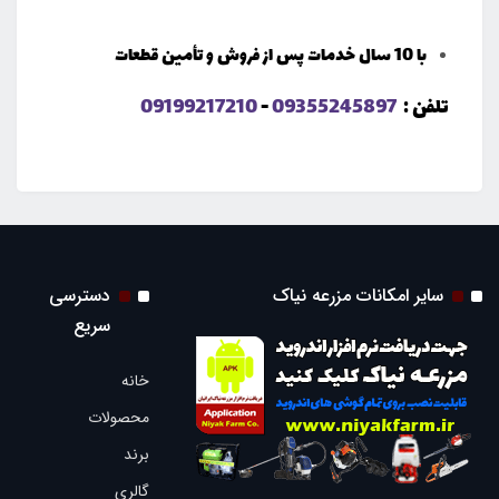
با 10 سال خدمات پس از فروش و تأمین قطعات
تلفن :
09355245897
-
09199217210
سایر امکانات مزرعه نیاک
دسترسی
سریع
خانه
محصولات
برند
گالری