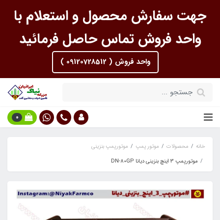
جهت سفارش محصول و استعلام با
واحد فروش تماس حاصل فرمائید
واحد فروش ( 09120728512 )
0
خانه
محصولات
موتور پمپ
موتورپمپ بنزینی
موتورپمپ 3 اینچ بنزینی دیانا DN-80GP