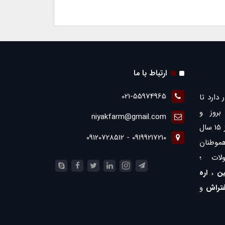
ارتباط با ما
021-55974965
 دارد تا
روز و
niyakfarm@gmail.com
همچنین ارائه بهترین ها با بیش از 15 سال
09199217210 - 09120728512
موطنان
لات ؛
ن
،
اره
فتراش
و