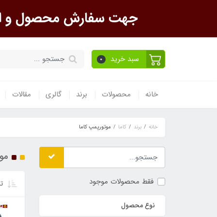
جهت سفارش محصول و است
سبد خرید
0
خانه
محصولات
برند
گالری
مقالات
خانه
برند
کاما
موتورپمپ کاما
موت
فقط محصولات موجود
تر
نوع محصول