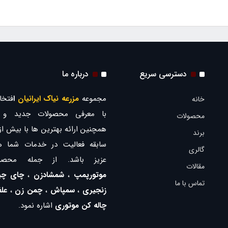
دسترسی سریع
درباره ما
مجموعه
مزرعه نیاک ایرانیان
ا
فتخار
خانه
با معرفی محصولات جدید و ب
محصولات
برند
سابقه فعالیت در خدمات شما ه
گالری
عزیز باشد. از جمله محصو
مقالات
موتورپمپ
،
شمشادزن
،
چای چی
تماس با ما
زنجیری
،
سمپاش
،
چمن زن
،
عل
چاله کن موتوری
اشاره نمود.