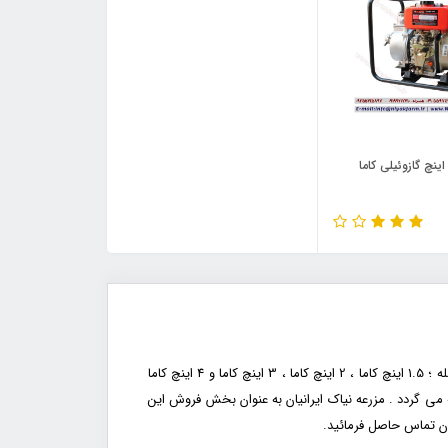
وتورپمپ 2 اینچ گازوئیلی کاما
: این کمپانی توانسته است با ارائه محصولات با کیفیت در زمینه موتورآبکش کشاورزی - صنعتی ، در مدل های مختلف از جمله ؛ 1.5 اینچ کاما ، 2 اینچ کاما ، 3 اینچ کاما و 4 اینچ کاما
 می گردد . مزرعه نیاک ایرانیان به عنوان بخش فروش این
ان تماس حاصل فرمائید.