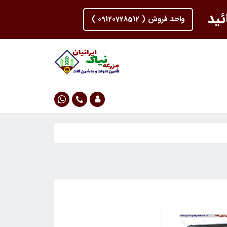
ئید
واحد فروش ( 09120728512 )