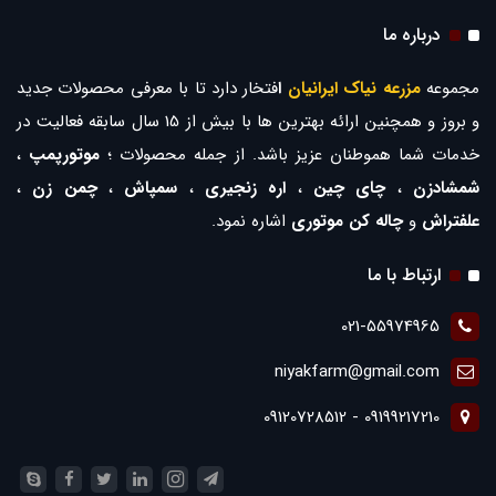
درباره ما
مجموعه
مزرعه نیاک ایرانیان
ا
فتخار دارد تا با معرفی محصولات جدید
و بروز و همچنین ارائه بهترین ها با بیش از 15 سال سابقه فعالیت در
خدمات شما هموطنان عزیز باشد. از جمله محصولات ؛
موتورپمپ
،
شمشادزن
،
چای چین
،
اره زنجیری
،
سمپاش
،
چمن زن
،
علفتراش
و
چاله کن موتوری
اشاره نمود.
ارتباط با ما
021-55974965
niyakfarm@gmail.com
09199217210 - 09120728512