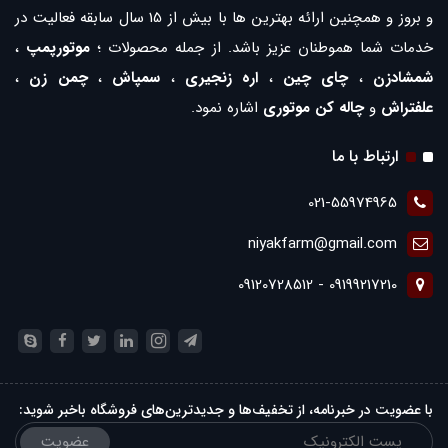
و بروز و همچنین ارائه بهترین ها با بیش از 15 سال سابقه فعالیت در
خدمات شما هموطنان عزیز باشد. از جمله محصولات ؛
موتورپمپ
،
شمشادزن
،
چای چین
،
اره زنجیری
،
سمپاش
،
چمن زن
،
علفتراش
و
چاله کن موتوری
اشاره نمود.
ارتباط با ما
021-55974965
niyakfarm@gmail.com
09199217210 - 09120728512
با عضویت در خبرنامه، از تخفیف‌ها و جدیدترین‌های فروشگاه باخبر شوید:
عضویت