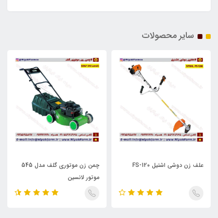
سایر محصولات
علف زن دوشی اشتیل FS-120
چمن زن موتوری گلف مدل 545
موتور لانسین