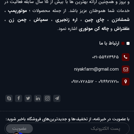
و بروز و همچنین ارائه بهترین ها با بیش از 15 سال سابقه فعالیت در
خدمات شما هموطنان عزیز باشد. از جمله محصولات ؛
موتورپمپ
،
شمشادزن
،
چای چین
،
اره زنجیری
،
سمپاش
،
چمن زن
،
علفتراش
و
چاله کن موتوری
اشاره نمود.
ارتباط با ما
021-55974965
niyakfarm@gmail.com
09199217210 - 09120728512
با عضویت در خبرنامه، از تخفیف‌ها و جدیدترین‌های فروشگاه باخبر شوید:
عضویت