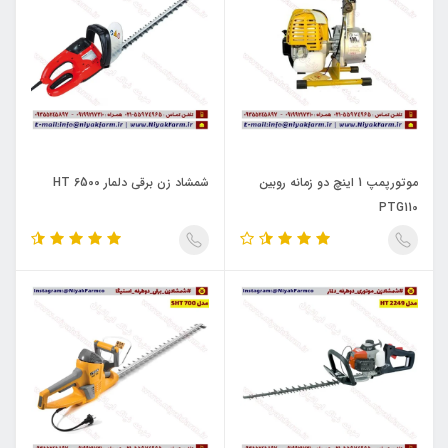
موتورپمپ 1 اینچ دو زمانه روبین
شمشاد زن برقی دلمار HT 6500
PTG110