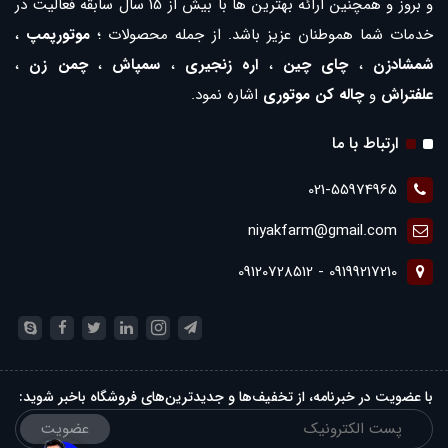
و بروز و همچنین ارائه بهترین ها با بیش از 15 سال سابقه فعالیت در
خدمات شما هموطنان عزیز باشد. از جمله محصولات ؛
موتورپمپ
،
شمشادزن
،
چای چین
،
اره زنجیری
،
سمپاش
،
چمن زن
،
علفتراش
و
چاله کن موتوری
اشاره نمود.
ارتباط با ما
021-55974965
niyakfarm@gmail.com
09199217210 - 09120728512
با عضویت در خبرنامه، از تخفیف‌ها و جدیدترین‌های فروشگاه باخبر شوید:
عضویت