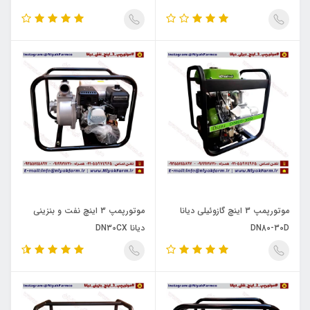
موتورپمپ 3 اینچ گازوئیلی دیانا
موتورپمپ 3 اینچ نفت و بنزینی
DN80-30D
دیانا DN30CX