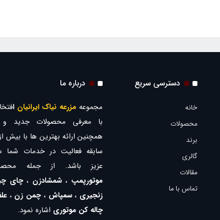
دسترسی سریع
درباره ما
مجموعه
مزرعه نیاک ایرانیان
ا
فتخار
خانه
با معرفی محصولات جدید و ب
محصولات
برند
سابقه فعالیت در خدمات شما ه
گالری
عزیز باشد. از جمله محصو
مقالات
موتورپمپ
،
شمشادزن
،
چای چی
تماس با ما
زنجیری
،
سمپاش
،
چمن زن
،
عل
چاله کن موتوری
اشاره نمود.