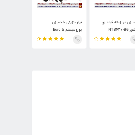
 زن دو زمانه کوله ای
تیلر بنزینی شخم زن
اره موتوری اشتیل 390
NTB430-BG
یوروسیستم Euro 5