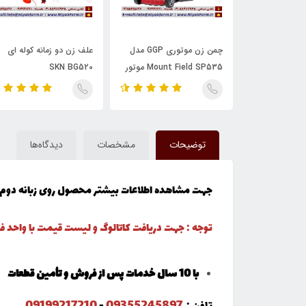
تورپمپ 3 اینچ بنزینی
چمن زن موتوری GGP مدل
علف زن دو زمانه کوله ای
Mount Field SP535 موتور
SKN BG520
هوندا GCV160
توضیحات
مشخصات
دیدگاه‌ها
جهت مشاهده اطلاعات بیشتر محصول روی زبانه دوم 
توجه : جهت دریافت کاتالوگ و لیست قیمت با واحد
با 10 سال خدمات پس از فروش و تأمین قطعات
09199217210
09355245897