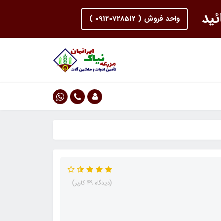
ئید
واحد فروش ( 09120728512 )
(دیدگاه 49 کاربر)