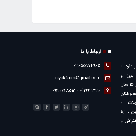
ارتباط با ما
021-55974965
 دارد تا
روز و
niyakfarm@gmail.com
همچنین ارائه بهترین ها با بیش از 15 سال
09199217210 - 09120728512
موطنان
لات ؛
ن
،
اره
فتراش
و