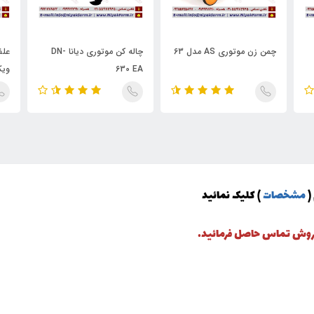
چمن زن موتوری AS مدل 63
چاله کن موتوری دیانا DN-
علف
630 EA
ویکتور 
(
مشخصات
) کلیک نمائید
 فروش تماس حاصل فرمائید.