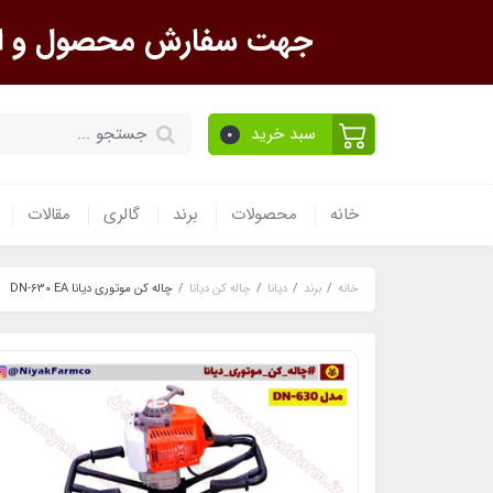
جهت سفارش محصول و است
سبد خرید
0
خانه
محصولات
برند
گالری
مقالات
خانه
برند
دیانا
چاله کن دیانا
چاله کن موتوری دیانا DN-630 EA