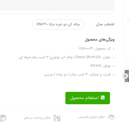
انتخاب مدل:
چاله کن دو نفره دیانا DN630
ویژگی‌های محصول
کد محصول: 1115100031
عنوان: Diana DN-630EA | چاله کن موتوری 3 اسب بخار حرفه ای...
موتور: 1E48FA
قدرت و عملکرد: 3 اسب بخار | دو زمانه | بنزینی
استعلام محصول
امکان تحویل اکسپرس
امکان پرداخت در محل