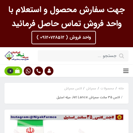
جهت سفارش محصول و استعلام با
واحد فروش تماس حاصل فرمائید
واحد فروش ( 09120728512 )
0
خانه
محصولات
سمپاش
لانس سمپاش
لانس 35 سانت سمپاش Jet Lance میله استیل