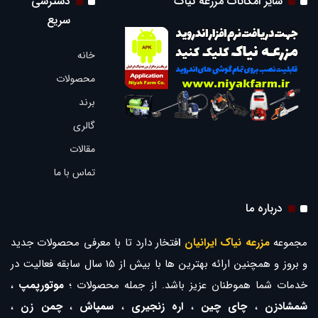
سایر امکانات مزرعه نیاک
دسترسی
سریع
خانه
محصولات
برند
گالری
مقالات
تماس با ما
درباره ما
مجموعه
مزرعه نیاک ایرانیان
ا
فتخار دارد تا با معرفی محصولات جدید
و بروز و همچنین ارائه بهترین ها با بیش از 15 سال سابقه فعالیت در
خدمات شما هموطنان عزیز باشد. از جمله محصولات ؛
موتورپمپ
،
شمشادزن
،
چای چین
،
اره زنجیری
،
سمپاش
،
چمن زن
،