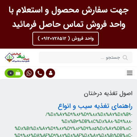
جهت سفارش محصول و استعلام با
واحد فروش تماس حاصل فرمائید
واحد فروش ( 09120728512 )
0
اصول تغذیه درختان
راهنمای تغذیه سیب و انواع
/%D8%A7%D9%86%D9%88%D8%A7%D8%B9-
%D8%B3%DB%8C%D8%A8-%D9%88-
%D8%B1%D8%A7%D9%87%D9%86%D9%85%D8%A7%DB%8C-
%D9%86%DA%AF%D9%87%D8%AF%D8%A7%D8%B1%DB%8C-