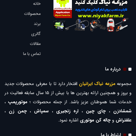
خانه
محصولات
برند
گالری
مقالات
تماس با ما
درباره ما
مجموعه
مزرعه نیاک ایرانیان
ا
فتخار دارد تا با معرفی محصولات جدید
و بروز و همچنین ارائه بهترین ها با بیش از 15 سال سابقه فعالیت در
خدمات شما هموطنان عزیز باشد. از جمله محصولات ؛
موتورپمپ
،
شمشادزن
،
چای چین
،
اره زنجیری
،
سمپاش
،
چمن زن
،
علفتراش
و
چاله کن موتوری
اشاره نمود.
ارتباط با ما