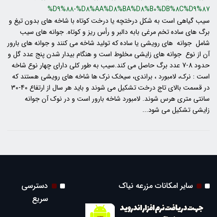
%D9%88-%D8%AA%D8%BA%D8%B0%DB%8C%D9%87
سیب گیاهی است به شکل درختچه یا درخت کوتاه با شاخه های بدون تیغ و
برگ های ساده تخم مرغی بابه دالبر و رأس ریز و کوتاه. جوانه های سیب
شامل جوانه های رویشی یا ساده که تولید شاخه می کنند و جوانه های بارور
آن از نوع جوانه های زایشی مخلوط است و هنگام بیدار شدن پنج عدد گل و
حدود 8-7 عدد برگ حاصل می کند.سیب به طور کلی دارای چهار نوع شاخه
است : نرک، لامبورد ، براندی، سیخک نرک ها شاخه های رویشی هستند که
در قسمت بالای تاج درخت تشکیل می شوند و باید هر سال از ارتفاع 40-30
سانتی متری هرس شوند. لامبورد شاخه بارور است و در نوک آن جوانه
زایشی تشکیل می شود...
سایر امکانات مزرعه نیاک
دسترسی
سریع