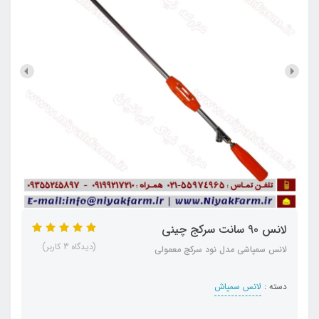
لانس 90 سانت سرکج چینی
(دیدگاه 3 کاربر)
لانس سمپاشی مدل نود سرکج معمولی
دسته :
لانس سمپاش