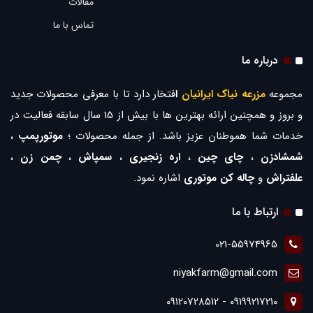
مقالات
تماس با ما
درباره ما
مجموعه
مزرعه نیاک ایرانیان
ا
فتخار دارد تا با معرفی محصولات جدید
و بروز و همچنین ارائه بهترین ها با بیش از 15 سال سابقه فعالیت در
خدمات شما هموطنان عزیز باشد. از جمله محصولات ؛
موتورپمپ
،
شمشادزن
،
چای چین
،
اره زنجیری
،
سمپاش
،
چمن زن
،
علفتراش
و
چاله کن موتوری
اشاره نمود.
ارتباط با ما
021-55974965
niyakfarm@gmail.com
09199217210 - 09120728512