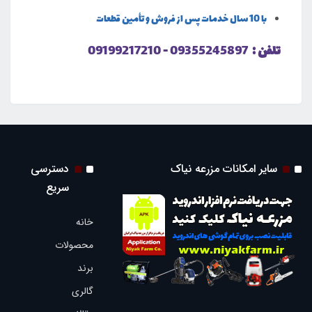
با 10 سال خدمات پس از فروش و تأمین قطعات
تلفن :
09355245897 - 09199217210
سایر امکانات مزرعه نیاک
دسترسی
سریع
خانه
محصولات
برند
گالری