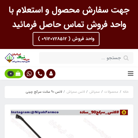
جهت سفارش محصول و استعلام با
واحد فروش تماس حاصل فرمائید
واحد فروش ( 09120728512 )
0
خانه
محصولات
سمپاش
لانس سمپاش
لانس 90 سانت سرکج چینی