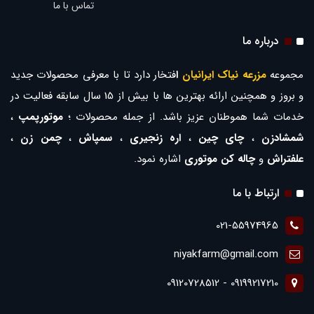
تماس با ما
درباره ما
مجموعه
مزرعه نیاک ایرانیان
ا
فتخار دارد تا با معرفی محصولات جدید
و بروز و همچنین ارائه بهترین ها با بیش از 15 سال سابقه فعالیت در
خدمات شما هموطنان عزیز باشد. از جمله محصولات ؛
موتورپمپ
،
شمشادزن
،
چای چین
،
اره زنجیری
،
سمپاش
،
چمن زن
،
علفتراش
و
چاله کن موتوری
اشاره نمود.
ارتباط با ما
021-55974965
niyakfarm@gmail.com
09199217210 - 09120728512