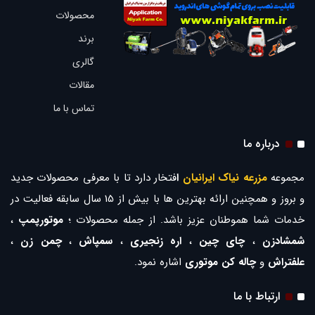
محصولات
برند
گالری
مقالات
تماس با ما
درباره ما
مجموعه
مزرعه نیاک ایرانیان
ا
فتخار دارد تا با معرفی محصولات جدید
و بروز و همچنین ارائه بهترین ها با بیش از 15 سال سابقه فعالیت در
خدمات شما هموطنان عزیز باشد. از جمله محصولات ؛
موتورپمپ
،
شمشادزن
،
چای چین
،
اره زنجیری
،
سمپاش
،
چمن زن
،
علفتراش
و
چاله کن موتوری
اشاره نمود.
ارتباط با ما