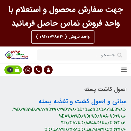
جهت سفارش محصول و استعلام با
واحد فروش تماس حاصل فرمائید
واحد فروش ( 09120728512 )
0
اصول کاشت پسته
مبانی و اصول کشت و تغذیه پسته
/%D8%B1%D8%A7%D9%87%D9%86%D9%85%D8%A7%DB%8C-
%DA%A9%D8%B4%D8%AA-%D9%88-
%D8%A7%D8%B5%D9%88%D9%84-
%D8%AA%D8%BA%D8%B0%DB%8C%D9%87-