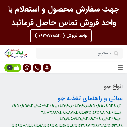
جهت سفارش محصول و استعلام با
واحد فروش تماس حاصل فرمائید
واحد فروش ( 09120728512 )
0
انواع جو
مبانی و راهنمای تغذیه جو
/%D8%B1%D8%A7%D9%87%D9%86%D9%85%D8%A7%DB%8C-
%DA%A9%D8%A7%D8%B4%D8%AA-%D9%88-
%D8%A7%D8%B5%D9%88%D9%84-
%D8%AA%D8%BA%D8%B0%DB%8C%D9%87-%D8%AC%D9%88