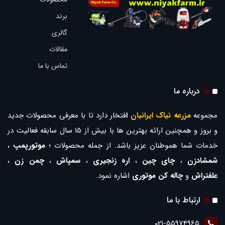
برند
گالری
مقالات
تماس با ما
درباره ما
مجموعه
مزرعه نیاک ایرانیان
ا
فتخار دارد تا با معرفی محصولات جدید
و بروز و همچنین ارائه بهترین ها با بیش از 15 سال سابقه فعالیت در
خدمات شما هموطنان عزیز باشد. از جمله محصولات ؛
موتورپمپ
،
شمشادزن
،
چای چین
،
اره زنجیری
،
سمپاش
،
چمن زن
،
علفتراش
و
چاله کن موتوری
اشاره نمود.
ارتباط با ما
021-55974965