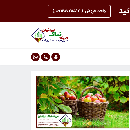
ئید
واحد فروش ( 09120728512 )