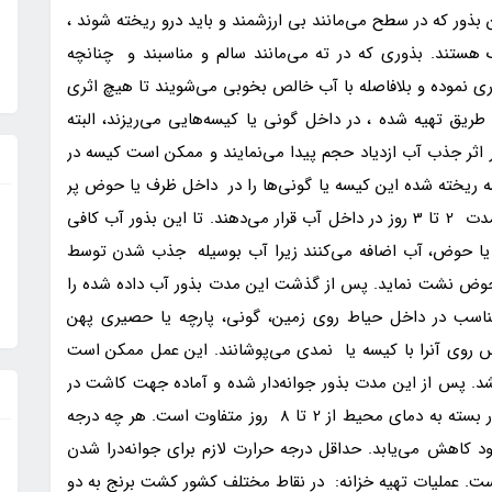
بذور که در سطح می‌مانند بی ارزشمند و باید درو ریخته شوند ،
 هستند. بذوری که در ته می‌مانند سالم و مناسبند و چنانچه
آوری نموده و بلافاصله با آب خالص بخوبی می‌شویند تا هیچ اثری
طریق تهیه شده ، در داخل گونی یا کیسه‌هایی می‌ریزند، البته
در اثر جذب آب ازدیاد حجم پیدا می‌نمایند و ممکن است کیسه در
سه ریخته شده این کیسه یا گونی‌ها را در داخل ظرف یا حوض پر
از آب می‌ اندازند و بسته به درجه حرارت محیط آنرا بمدت 2 تا 3 روز در داخل آب قرار می‌دهند. تا این بذور آب کافی
دت روزی 2 تا 3 مرتبه به ظرف یا حوض، آب اضافه می‌کنند زیرا آب بوسیله جذب شدن توسط
 حوض نشت نماید. پس از گذشت این مدت بذور آب داده شده را
سب در داخل حیاط روی زمین، گونی، پارچه یا حصیری پهن
س روی آنرا با کیسه یا نمدی می‌پوشانند. این عمل ممکن است
. پس از این مدت بذور جوانه‌دار شده و آماده جهت کاشت در
خزانه می‌باشند. مدت لازم برای جوانه‌دار شده شدن بذر بسته به دمای محیط از 2 تا 8 روز متفاوت است. هر چه درجه
ود کاهش می‌یابد. حداقل درجه حرارت لازم برای جوانه‌درا شدن
حداکثر 25 درجه سانتی‌گراد است. عملیات تهیه خزانه: در نقاط مختلف کشور کشت برنج به دو