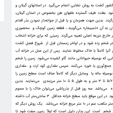
شور کشت به روش نشایی انجام می‌گیرد. در استانهای گیلان و
شود. بعلت طیف گسترده علفهای هرز بخصوص در استان گیلان،
د. بدین جهت همزمان و یا قبل از جوانه‌دار نمودن بذر اقدام
گیلان به آن «تمبیجار» می‌گویند ‏، قطعه زمین کوچک و محصوری
 خارج مزرعه اصلی تعبیه می‌گردد. زمینی که برای خزانه انتخاب
در اواخر پاییز به عمق 15 تا 20 سانتی‌متر شخم زده شود و در اواخر زمستان قبل از شروع فصل کشت
آنرا کاملاً با خاک مخلوط نمایند. پس از این عمل در خزانه آب
هایی که بوسیله حیواناتی مانند گاو کشیده می‌شود. زمین را شخم
جمع‌آوری یا خورد می‌کنند. سپس مقداری کود ازت و مقداری
بوسیله ماله یا وسایل دیگر که کاملاً صاف است سطح زمین را
هموار و یکنواخت می‌نمایند، بعداً زمین را به عرض 5/2 تا 3 متر و به طول 5 تا 10 متر مرزبندی می‌نمایند. بدین
ده می‌باشد. سه روز قبل از بذرپاشی می‌توان خاک را با سموم
بوتاکلر و یا بنتیوکارپ برای کنترل سوروف سمپاشی نمود. در این موقع باید سطح خزانه حداقل 3 سانتی‌متر آب داشته
باشد. میزان مصرف این سموم به مقدار 4 تا 6 سانتی‌متر مکعب سم در 10 متر مربع خزانه می‌باشد. یک روش دیگر که
ز شخم است. این بدان دلیل است که اولاً: زمین سفت شود تا