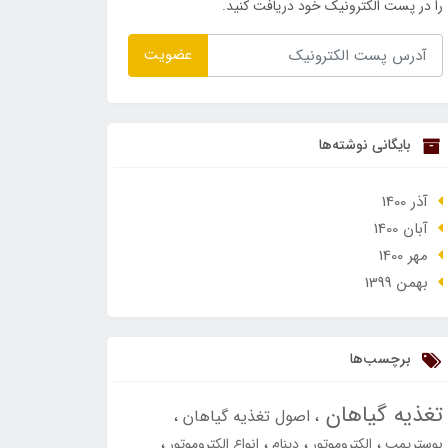
را در پست الکترونیک خود دریافت کنید.
عضویت
بایگانی نوشته‌ها
آذر 1400
آبان 1400
مهر 1400
بهمن 1399
برچسب‌ها
تغذیه گیاهان
اصول تغذیه گیاهان
بوسترپمپ
الکتروموتور
دینام
انواع الکتروموتور