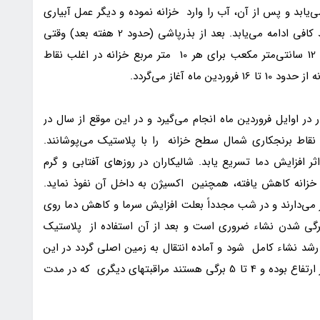
ی خزانه ادامه می‌یابد و پس از آن، آب را وارد خزانه نموده و دیگر عمل آبیاری
را انجام نمی‌دهند و این عمل تا رسیدن گیاه به رشد کافی ادامه می‌یابد. بعد از بذرپاشی (حدود 2 هفته بعد) وقتی
سوروف 2 تا 3 برگه است، از پروپانیل به مقدار 10 تا 12 سانتی‌متر مکعب برای هر 10 متر مربع خزانه در اغلب نقاط
اه آغاز می‌گردد.
 اوایل فروردین ماه انجام می‌گیرد و در این موقع از سال در
قاط برنجکاری شمال سطح خزانه را با پلاستیک می‌پوشانند.
ر افزایش دما تسریع یابد. شالیکاران در روزهای آفتابی و گرم
 خزانه کاهش یافته، همچنین اکسیژن به داخل آن نفوذ نماید.
می‌دارند و در شب مجدداً بعلت افزایش سرما و کاهش دما روی
 پلاستیک می‌کشند. این عمل تا مرحله 2 تا 3 برگی شدن نشاء ضروری است و بعد از آن استفاده از پلاستیک
ا 30 روز طول می‌کشد تا رشد نشاء کامل شود و آماده انتقال به زمین اصلی گردد در این
حالت نشاء‌های جوان و قوی دارای 15 تا 20 سانتی‌متر ارتفاع بوده و 4 تا 5 برگی هستند مراقبتهای دیگری که در مدت