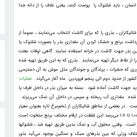
انسان ، باید شلتوک را پوست کنند، یعنی غلاف را از دانه جدا
الیکاران ، بذری را که برای کاشت انتخاب می‌نمایند ، عموماً از
رداشت برنج و خشک کردن آن مقداری بذر را بصورت شلتوک یا
ن بذر جهت کاشت در خزانه استفاده نمایند. گاهی اوقات بعلت
 از نقاط دیگر تهیه می‌نمایند . بذری که به این طریق تهیه شده
ری که حشرات ، پرندگان و جوندگان مثل موش به آن دسترسی
کشور از حدود دوم الی پنجم فروردین ماه آغاز می‌گردد .
عملیات
ید جهت کاشت آماده شود . بسته به میزان بذر در داخل ظرف یا
ه شده مقداری آب ریخته و سپس در داخل آن نمک می‌ریزند .
ک برای 18 لیتر آب مناسب است . در بعضی از مناطق شالیکاران از تخم‌مرغ تازه بعنوان معیار
نمک استفاده می‌نمایند. بدین ترتیب غلظت نمک به 1.08 تا 1.11 می‌رسد این غلظت در ارقام مختلف برنج متفاوت است
تر است . وقتی محلول آب و نمک بدین طریق تهیه شد ، شلتوکها
تلاف وزنی که بین بذرهای سبک و سنگین بوجود می‌آید بذور