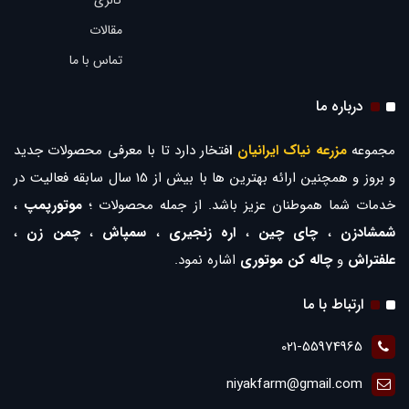
گالری
مقالات
تماس با ما
درباره ما
مجموعه
مزرعه نیاک ایرانیان
ا
فتخار دارد تا با معرفی محصولات جدید
و بروز و همچنین ارائه بهترین ها با بیش از 15 سال سابقه فعالیت در
خدمات شما هموطنان عزیز باشد. از جمله محصولات ؛
موتورپمپ
،
شمشادزن
،
چای چین
،
اره زنجیری
،
سمپاش
،
چمن زن
،
علفتراش
و
چاله کن موتوری
اشاره نمود.
ارتباط با ما
021-55974965
niyakfarm@gmail.com