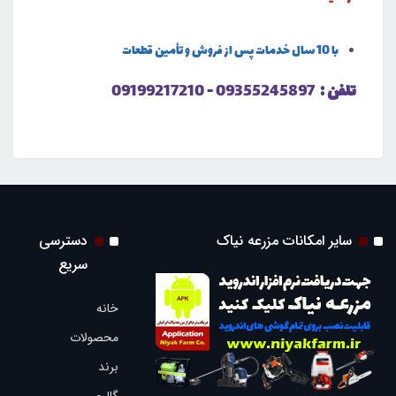
با 10 سال خدمات پس از فروش و تأمین قطعات
تلفن :
09355245897 - 09199217210
سایر امکانات مزرعه نیاک
دسترسی
سریع
خانه
محصولات
برند