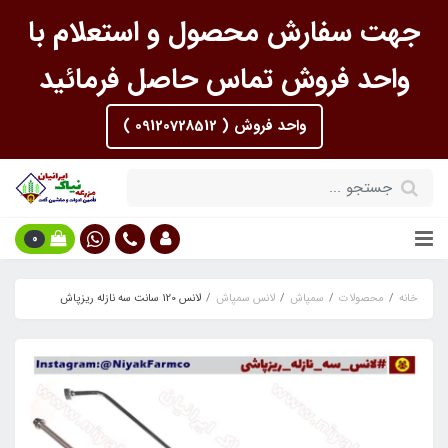
جهت سفارش محصول و استعلام با
واحد فروش تماس حاصل فرمائید
واحد فروش ( 09120728512 )
0
خانه
محصولات
سمپاش
لانس سمپاش
لانس 120 سانت سه نازله ریزپاش