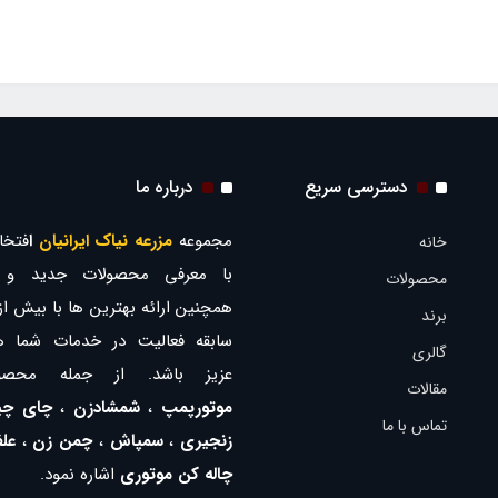
دسترسی سریع
درباره ما
مجموعه
مزرعه نیاک ایرانیان
ا
فتخار
خانه
با معرفی محصولات جدید و ب
محصولات
برند
سابقه فعالیت در خدمات شما ه
گالری
عزیز باشد. از جمله محصو
مقالات
موتورپمپ
،
شمشادزن
،
چای چی
تماس با ما
زنجیری
،
سمپاش
،
چمن زن
،
عل
چاله کن موتوری
اشاره نمود.