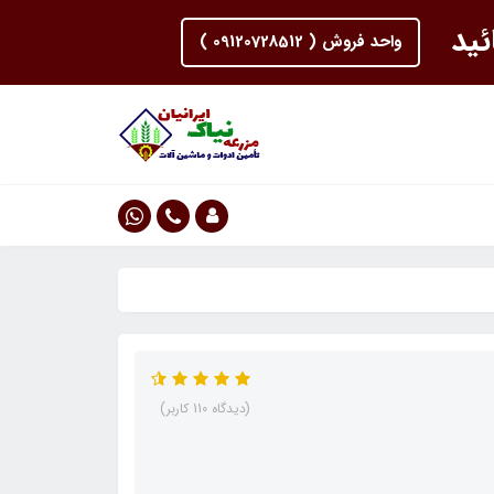
ئید
واحد فروش ( 09120728512 )
(دیدگاه 110 کاربر)