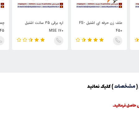
علف زن حرفه ای اشتیل FS-
اره برقی 35 سانت اشتیل
چمن
450
MSE 170
545 موتور سوبا
مشخصات
(
) کلیک نمائید
 حاصل فرمائید.