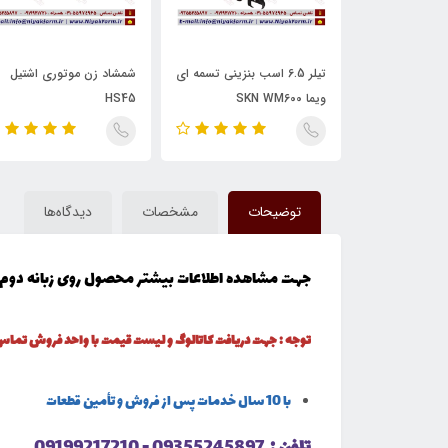
اره موتوری 35 سانت اشتیل
تیلر 6.5 اسب بنزینی تسمه ای
شمشاد زن موتوری اشتیل
ویما SKN WM600
HS45
توضیحات
مشخصات
دیدگاه‌ها
جهت مشاهده اطلاعات بیشتر محصول روی زبانه دوم 
توجه : جهت دریافت کاتالوگ و لیست قیمت با واحد فروش تماس
با 10 سال خدمات پس از فروش و تأمین قطعات
تلفن :
09355245897 - 09199217210