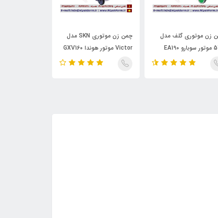
 زن موتوری گلف مدل
چمن زن موتوری SKN مدل
چمن زن موتوری
رو EA190
Victor موتور هوندا GXV160
545 موتور بریگس 7.25