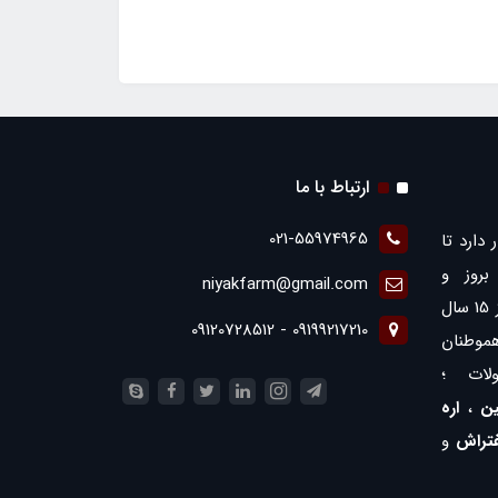
ارتباط با ما
021-55974965
 دارد تا
روز و
niyakfarm@gmail.com
همچنین ارائه بهترین ها با بیش از 15 سال
09199217210 - 09120728512
موطنان
لات ؛
ن
،
اره
فتراش
و