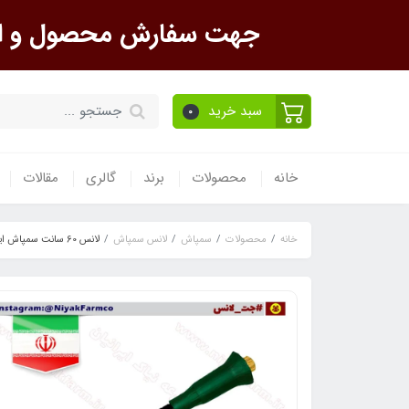
جهت سفارش محصول و است
سبد خرید
0
خانه
محصولات
برند
گالری
مقالات
خانه
محصولات
سمپاش
لانس سمپاش
لانس 60 سانت سمپاش ایرانی Jet Lance