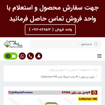
جهت سفارش محصول و استعلام با
واحد فروش تماس حاصل فرمائید
واحد فروش ( 09120728512 )
0
خانه
محصولات
چمن زن
چمن زن برقی
چمن زن برقی 1400 وات استیگا مدل Collector 39E