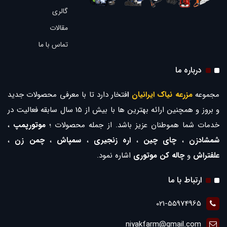
گالری
مقالات
تماس با ما
درباره ما
مجموعه
مزرعه نیاک ایرانیان
ا
فتخار دارد تا با معرفی محصولات جدید
و بروز و همچنین ارائه بهترین ها با بیش از 15 سال سابقه فعالیت در
خدمات شما هموطنان عزیز باشد. از جمله محصولات ؛
موتورپمپ
،
شمشادزن
،
چای چین
،
اره زنجیری
،
سمپاش
،
چمن زن
،
علفتراش
و
چاله کن موتوری
اشاره نمود.
ارتباط با ما
021-55974965
niyakfarm@gmail.com