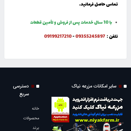
تماس حاصل فرمائید.
با 10 سال خدمات پس از فروش و تأمین قطعات
تلفن :
09355245897
-
09199217210
سایر امکانات مزرعه نیاک
دسترسی
سریع
خانه
محصولات
برند