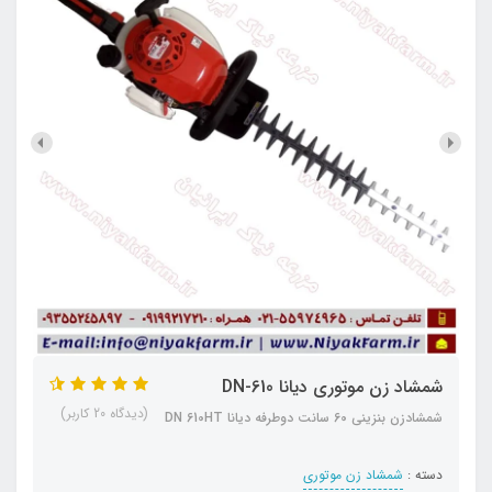
شمشاد زن موتوری دیانا DN-610
(دیدگاه 20 کاربر)
شمشادزن بنزینی 60 سانت دوطرفه دیانا DN 610HT
دسته :
شمشاد زن موتوری