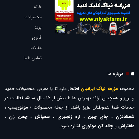
خانه
محصولات
برند
گالری
مقالات
تماس با ما
درباره ما
مجموعه
مزرعه نیاک ایرانیان
ا
فتخار دارد تا با معرفی محصولات جدید
و بروز و همچنین ارائه بهترین ها با بیش از 15 سال سابقه فعالیت در
خدمات شما هموطنان عزیز باشد. از جمله محصولات ؛
موتورپمپ
،
شمشادزن
،
چای چین
،
اره زنجیری
،
سمپاش
،
چمن زن
،
علفتراش
و
چاله کن موتوری
اشاره نمود.