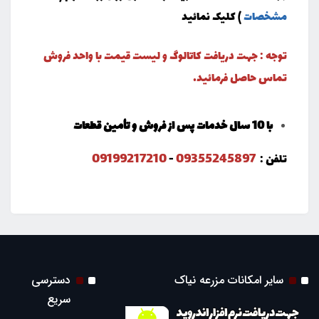
مشخصات
) کلیک نمائید
توجه : جهت دریافت کاتالوگ و لیست قیمت با واحد فروش
تماس حاصل فرمائید.
با 10 سال خدمات پس از فروش و تأمین قطعات
09199217210
09355245897
تلفن :
-
سایر امکانات مزرعه نیاک
دسترسی
سریع