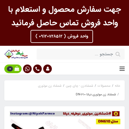
جهت سفارش محصول و استعلام با
واحد فروش تماس حاصل فرمائید
واحد فروش ( 09120728512 )
0
خانه
محصولات
شمشادزن - چای چین
شمشاد زن موتوری
شمشاد زن موتوری دیانا DN-610