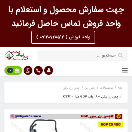
جهت سفارش محصول و استعلام با
واحد فروش تماس حاصل فرمائید
واحد فروش ( 09120728512 )
0
خانه
محصولات
چمن زن
چمن زن برقی
چمن زن برقی 1800 وات GGP مدل CS430