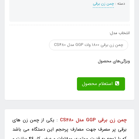
دسته :
چمن زن برقی
انتخاب مدل:
چمن زن برقی 1800 وات GGP مدل CS480
ویژگی‌های محصول
استعلام محصول
چمن زن برقی GGP مدل CS480
: یکی از چمن زن های
برقی پر مصرف جهت مصارف پرحجم این دستگاه می باشد
که با توجه به قدرت موتوری 1800وات و عرض کار 46 سانت و