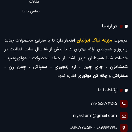
مقالات
تماس با ما
درباره ما
مجموعه
مزرعه نیاک ایرانیان
ا
فتخار دارد تا با معرفی محصولات جدید
و بروز و همچنین ارائه بهترین ها با بیش از 15 سال سابقه فعالیت در
خدمات شما هموطنان عزیز باشد. از جمله محصولات ؛
موتورپمپ
،
شمشادزن
،
چای چین
،
اره زنجیری
،
سمپاش
،
چمن زن
،
علفتراش
و
چاله کن موتوری
اشاره نمود.
ارتباط با ما
021-55974965
niyakfarm@gmail.com
09199217210 - 09120728512