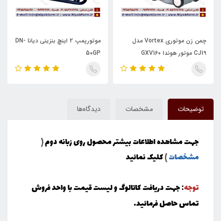
چمن زن موتوری Vortex مدل
موتورپمپ 2 اینچ بنزینی دیانا DN-
CJ19 موتور هوندا GXV160
50GP
توضیحات
مشخصات
دیدگاه‌ها
جهت مشاهده اطلاعات بیشتر محصول روی زبانه دوم
(
مشخصات
)
کلیک نمائید
توجه
: جهت دریافت کاتالوگ و لیست قیمت با واحد فروش
تماس حاصل فرمائید.