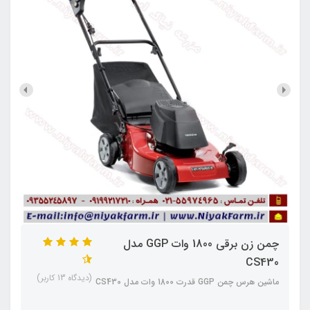
چمن زن برقی 1800 وات GGP مدل
CS430
(دیدگاه 13 کاربر)
ماشین هرس چمن GGP قدرت 1800 وات مدل CS430