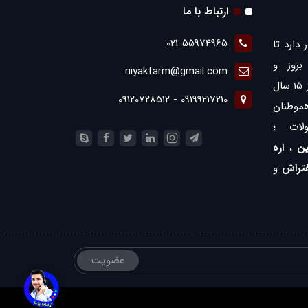
ارتباط با ما
021-55974965
 دارد تا
روز و
niyakfarm@gmail.com
همچنین ارائه بهترین ها با بیش از 15 سال
09199217210 - 09120728512
موطنان
لات ؛
ن
،
اره
فتراش
و
عضویت