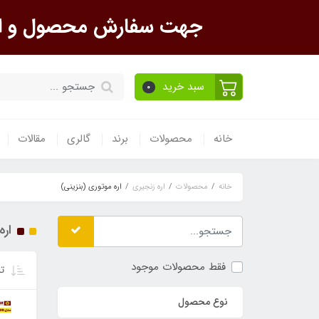
جهت سفارش محصول و است
سبد خرید
0
خانه
محصولات
برند
گالری
مقالات
خانه
محصولات
اره زنجیری
اره موتوری (بنزینی)
اره
فقط محصولات موجود
تر
نوع محصول