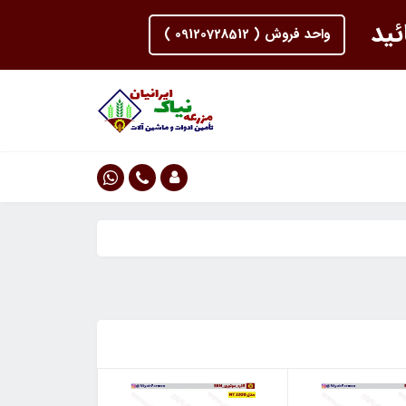
ئید
واحد فروش ( 09120728512 )