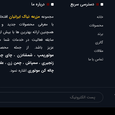
دسترسی سریع
درباره ما
مجموعه
مزرعه نیاک ایرانیان
ا
فتخار
خانه
با معرفی محصولات جدید و ب
محصولات
برند
سابقه فعالیت در خدمات شما ه
گالری
عزیز باشد. از جمله محصو
مقالات
موتورپمپ
،
شمشادزن
،
چای چی
تماس با ما
زنجیری
،
سمپاش
،
چمن زن
،
عل
چاله کن موتوری
اشاره نمود.