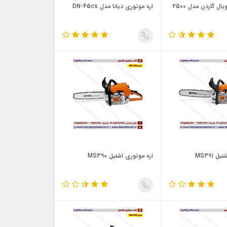
ال گاردن مدل 2500
اره موتوری دیانا مدل DN-45cs
 MS391
اره موتوری اشتیل MS390